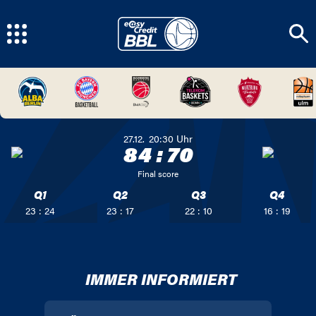
27.12.
20:30
Uhr
84
:
70
Final score
Q1
Q2
Q3
Q4
23 : 24
23 : 17
22 : 10
16 : 19
IMMER INFORMIERT