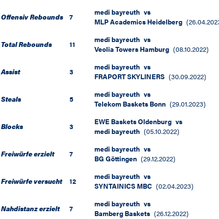
medi bayreuth
vs
Offensiv Rebounds
7
MLP Academics Heidelberg
(
26.04.202
medi bayreuth
vs
Total Rebounds
11
Veolia Towers Hamburg
(
08.10.2022
)
medi bayreuth
vs
Assist
3
FRAPORT SKYLINERS
(
30.09.2022
)
medi bayreuth
vs
Steals
5
Telekom Baskets Bonn
(
29.01.2023
)
EWE Baskets Oldenburg
vs
Blocks
3
medi bayreuth
(
05.10.2022
)
medi bayreuth
vs
Freiwürfe erzielt
7
BG Göttingen
(
29.12.2022
)
medi bayreuth
vs
Freiwürfe versucht
12
SYNTAINICS MBC
(
02.04.2023
)
medi bayreuth
vs
Nahdistanz erzielt
7
Bamberg Baskets
(
26.12.2022
)