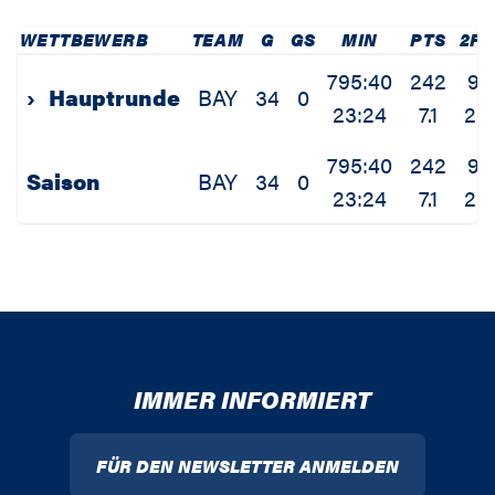
WETTBEWERB
TEAM
G
GS
MIN
PTS
2P
795:40
242
98
›
Hauptrunde
BAY
34
0
23:24
7.1
2.9
795:40
242
98
Saison
BAY
34
0
23:24
7.1
2.9
IMMER INFORMIERT
FÜR DEN NEWSLETTER ANMELDEN