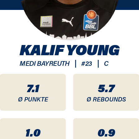
KALIF YOUNG
|
|
MEDI BAYREUTH
#
23
C
7.1
5.7
Ø PUNKTE
Ø REBOUNDS
1.0
0.9