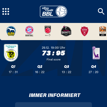
29.12.
19:00
Uhr
73
:
95
Final score
Q1
Q2
Q3
Q4
17 : 31
16 : 22
13 : 22
27 : 20
IMMER INFORMIERT