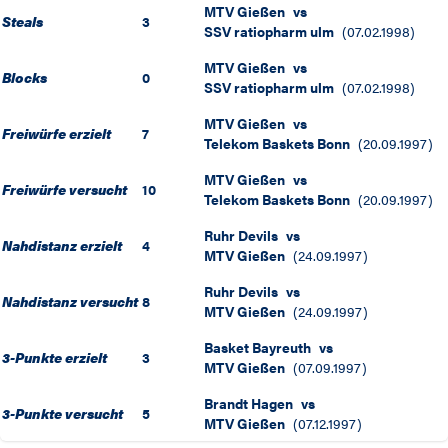
MTV Gießen
vs
Steals
3
SSV ratiopharm ulm
(
07.02.1998
)
MTV Gießen
vs
Blocks
0
SSV ratiopharm ulm
(
07.02.1998
)
MTV Gießen
vs
Freiwürfe erzielt
7
Telekom Baskets Bonn
(
20.09.1997
)
MTV Gießen
vs
Freiwürfe versucht
10
Telekom Baskets Bonn
(
20.09.1997
)
Ruhr Devils
vs
Nahdistanz erzielt
4
MTV Gießen
(
24.09.1997
)
Ruhr Devils
vs
Nahdistanz versucht
8
MTV Gießen
(
24.09.1997
)
Basket Bayreuth
vs
3-Punkte erzielt
3
MTV Gießen
(
07.09.1997
)
Brandt Hagen
vs
3-Punkte versucht
5
MTV Gießen
(
07.12.1997
)