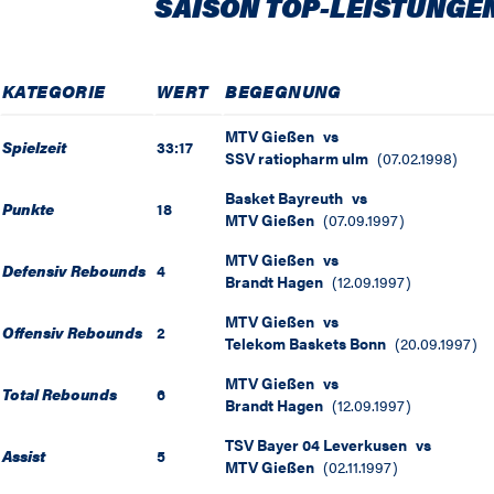
SAISON TOP-LEISTUNGE
KATEGORIE
WERT
BEGEGNUNG
MTV Gießen
vs
Spielzeit
33:17
SSV ratiopharm ulm
(
07.02.1998
)
Basket Bayreuth
vs
Punkte
18
MTV Gießen
(
07.09.1997
)
MTV Gießen
vs
Defensiv Rebounds
4
Brandt Hagen
(
12.09.1997
)
MTV Gießen
vs
Offensiv Rebounds
2
Telekom Baskets Bonn
(
20.09.1997
)
MTV Gießen
vs
Total Rebounds
6
Brandt Hagen
(
12.09.1997
)
TSV Bayer 04 Leverkusen
vs
Assist
5
MTV Gießen
(
02.11.1997
)