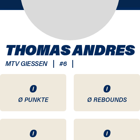
THOMAS ANDRES
|
|
MTV GIESSEN
#
6
0
0
Ø PUNKTE
Ø REBOUNDS
0
0