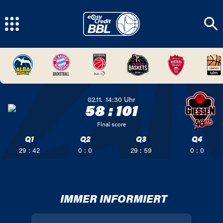
02.11.
14:30
Uhr
58
:
101
Final score
Q1
Q2
Q3
Q4
29 : 42
0 : 0
29 : 59
0 : 0
IMMER INFORMIERT