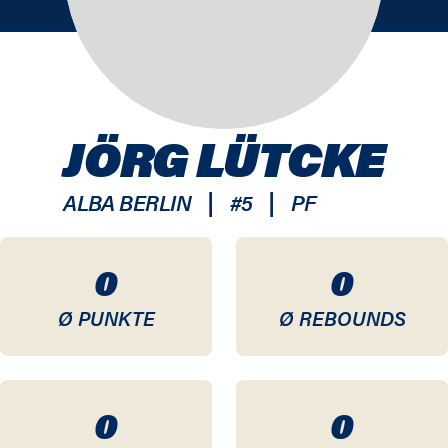
JÖRG LÜTCKE
|
|
ALBA BERLIN
#
5
PF
0
0
Ø PUNKTE
Ø REBOUNDS
0
0