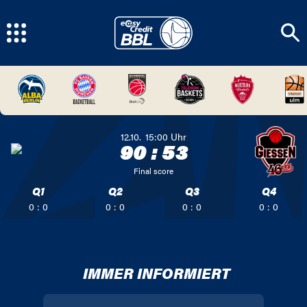
12.10.
15:00
Uhr
90
:
53
Final score
Q1
Q2
Q3
Q4
0 : 0
0 : 0
0 : 0
0 : 0
IMMER INFORMIERT