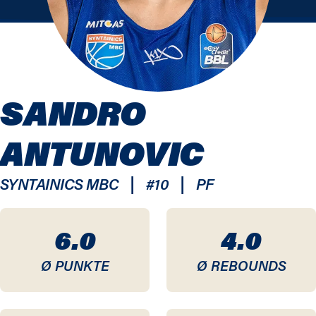
SANDRO
ANTUNOVIC
|
|
SYNTAINICS MBC
#
10
PF
6.0
4.0
Ø PUNKTE
Ø REBOUNDS