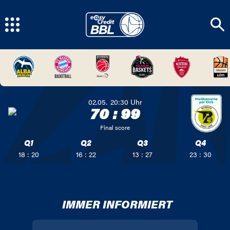
02.05.
20:30
Uhr
70
:
99
Final score
Q1
Q2
Q3
Q4
18 : 20
16 : 22
13 : 27
23 : 30
IMMER INFORMIERT