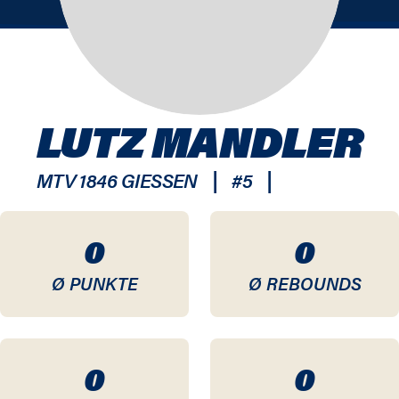
LUTZ MANDLER
|
|
MTV 1846 GIESSEN
#
5
0
0
Ø PUNKTE
Ø REBOUNDS
0
0