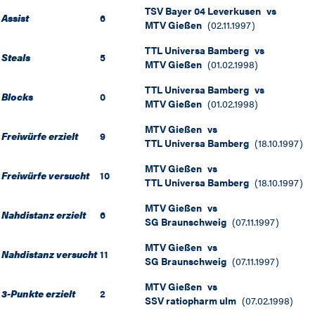
TSV Bayer 04 Leverkusen
vs
Assist
6
MTV Gießen
(
02.11.1997
)
TTL Universa Bamberg
vs
Steals
5
MTV Gießen
(
01.02.1998
)
TTL Universa Bamberg
vs
Blocks
0
MTV Gießen
(
01.02.1998
)
MTV Gießen
vs
Freiwürfe erzielt
9
TTL Universa Bamberg
(
18.10.1997
)
MTV Gießen
vs
Freiwürfe versucht
10
TTL Universa Bamberg
(
18.10.1997
)
MTV Gießen
vs
Nahdistanz erzielt
6
SG Braunschweig
(
07.11.1997
)
MTV Gießen
vs
Nahdistanz versucht
11
SG Braunschweig
(
07.11.1997
)
MTV Gießen
vs
3-Punkte erzielt
2
SSV ratiopharm ulm
(
07.02.1998
)