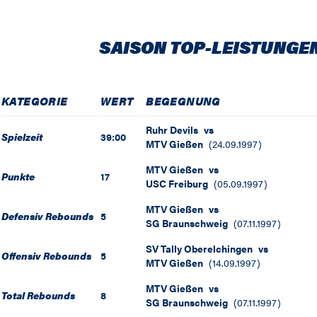
SAISON TOP-LEISTUNGE
KATEGORIE
WERT
BEGEGNUNG
Ruhr Devils
vs
Spielzeit
39:00
MTV Gießen
(
24.09.1997
)
MTV Gießen
vs
Punkte
17
USC Freiburg
(
05.09.1997
)
MTV Gießen
vs
Defensiv Rebounds
5
SG Braunschweig
(
07.11.1997
)
SV Tally Oberelchingen
vs
Offensiv Rebounds
5
MTV Gießen
(
14.09.1997
)
MTV Gießen
vs
Total Rebounds
8
SG Braunschweig
(
07.11.1997
)