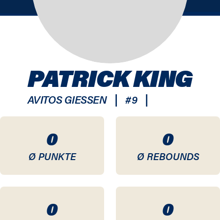
PATRICK KING
|
|
AVITOS GIESSEN
#
9
0
0
Ø PUNKTE
Ø REBOUNDS
0
0