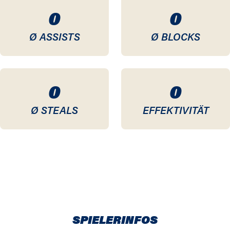
0
0
Ø ASSISTS
Ø BLOCKS
0
0
Ø STEALS
EFFEKTIVITÄT
SPIELERINFOS