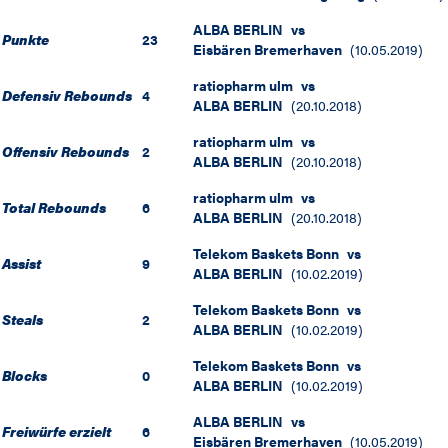
ALBA BERLIN
vs
Punkte
23
Eisbären Bremerhaven
(
10.05.2019
)
ratiopharm ulm
vs
Defensiv Rebounds
4
ALBA BERLIN
(
20.10.2018
)
ratiopharm ulm
vs
Offensiv Rebounds
2
ALBA BERLIN
(
20.10.2018
)
ratiopharm ulm
vs
Total Rebounds
6
ALBA BERLIN
(
20.10.2018
)
Telekom Baskets Bonn
vs
Assist
9
ALBA BERLIN
(
10.02.2019
)
Telekom Baskets Bonn
vs
Steals
2
ALBA BERLIN
(
10.02.2019
)
Telekom Baskets Bonn
vs
Blocks
0
ALBA BERLIN
(
10.02.2019
)
ALBA BERLIN
vs
Freiwürfe erzielt
6
Eisbären Bremerhaven
(
10.05.2019
)