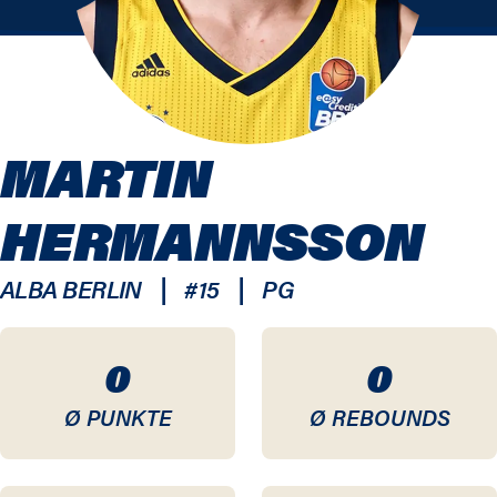
MARTIN
HERMANNSSON
|
|
ALBA BERLIN
#
15
PG
0
0
Ø PUNKTE
Ø REBOUNDS