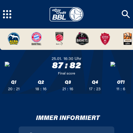
25.01.
16:30
Uhr
87
:
82
Final score
Q1
Q2
Q3
Q4
OT1
20 : 21
18 : 16
21 : 16
17 : 23
11 : 6
IMMER INFORMIERT