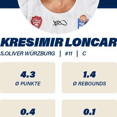
KRESIMIR LONCAR
|
|
S.OLIVER WÜRZBURG
#
11
C
4.3
1.4
Ø PUNKTE
Ø REBOUNDS
0.4
0.1