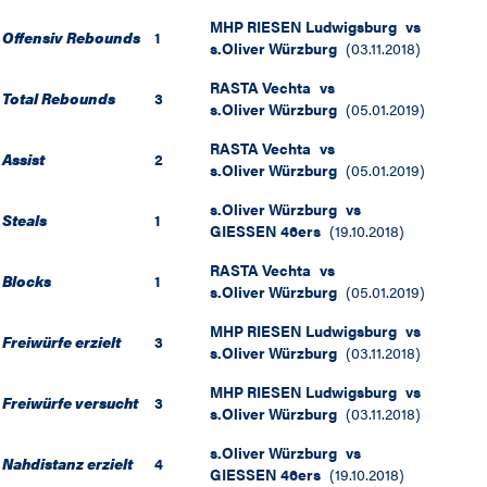
MHP RIESEN Ludwigsburg
vs
Offensiv Rebounds
1
s.Oliver Würzburg
(
03.11.2018
)
RASTA Vechta
vs
Total Rebounds
3
s.Oliver Würzburg
(
05.01.2019
)
RASTA Vechta
vs
Assist
2
s.Oliver Würzburg
(
05.01.2019
)
s.Oliver Würzburg
vs
Steals
1
GIESSEN 46ers
(
19.10.2018
)
RASTA Vechta
vs
Blocks
1
s.Oliver Würzburg
(
05.01.2019
)
MHP RIESEN Ludwigsburg
vs
Freiwürfe erzielt
3
s.Oliver Würzburg
(
03.11.2018
)
MHP RIESEN Ludwigsburg
vs
Freiwürfe versucht
3
s.Oliver Würzburg
(
03.11.2018
)
s.Oliver Würzburg
vs
Nahdistanz erzielt
4
GIESSEN 46ers
(
19.10.2018
)