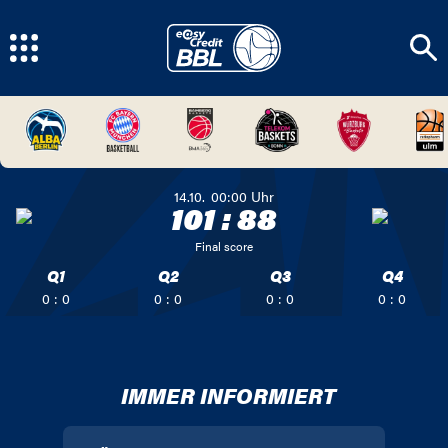
14.10.
00:00
Uhr
101
:
88
Final score
Q1
Q2
Q3
Q4
0 : 0
0 : 0
0 : 0
0 : 0
IMMER INFORMIERT