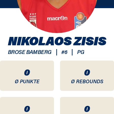
NIKOLAOS ZISIS
|
|
BROSE BAMBERG
#
6
PG
0
0
Ø PUNKTE
Ø REBOUNDS
0
0