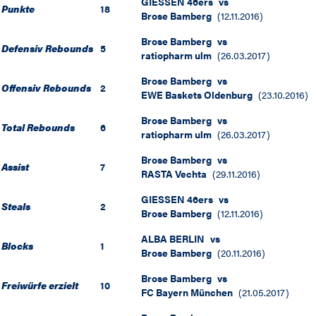
GIESSEN 46ers
vs
Punkte
18
Brose Bamberg
(
12.11.2016
)
Brose Bamberg
vs
Defensiv Rebounds
5
ratiopharm ulm
(
26.03.2017
)
Brose Bamberg
vs
Offensiv Rebounds
2
EWE Baskets Oldenburg
(
23.10.2016
)
Brose Bamberg
vs
Total Rebounds
6
ratiopharm ulm
(
26.03.2017
)
Brose Bamberg
vs
Assist
7
RASTA Vechta
(
29.11.2016
)
GIESSEN 46ers
vs
Steals
2
Brose Bamberg
(
12.11.2016
)
ALBA BERLIN
vs
Blocks
1
Brose Bamberg
(
20.11.2016
)
Brose Bamberg
vs
Freiwürfe erzielt
10
FC Bayern München
(
21.05.2017
)