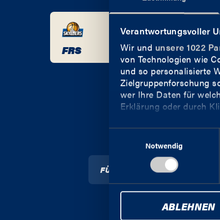
13.09.
16:30
-
:
-
Verantwortungsvoller 
BER
1. Runde
Wir und
unsere 1022 Pa
FRS
JEN
VORBERICHT
von Technologien wie Co
und so personalisierte
Zielgruppenforschung so
wer Ihre Daten für welch
Erklärung oder durch Kl
IMMER INFORMIER
Wenn Sie es erlauben, w
Einwilligungsauswahl
Informationen über 
Notwendig
können
FÜR DEN NEWSLETTER ANMEL
Ihr Gerät durch akt
Erfahren Sie mehr darübe
Präferenzen im
Abschnit
ABLEHNEN