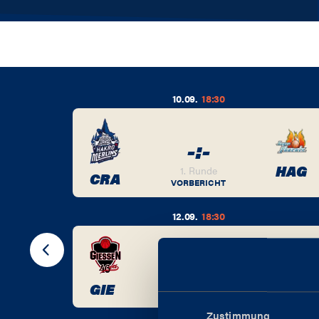
10.09.
18:30
-
:
-
BER
HAG
1. Runde
CRA
VORBERICHT
12.09.
18:30
-
:
-
BER
1. Runde
CHE
GIE
VORBERICHT
Zustimmung