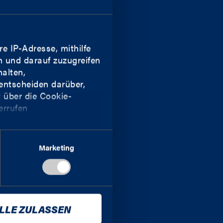
re IP-Adresse, mithilfe
n und darauf zuzugreifen
alten,
entscheiden darüber,
t über die Cookie-
errufen
UNSERE APP
e Meter genau sein
Marketing
ng) identifizieren
d legen Sie Ihre
LLE ZULASSEN