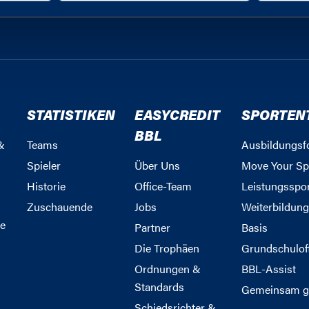
#EASYCREDITBBL
um Inhalte und Anzeigen zu personalisieren, Funktion
die Zugriffe auf unsere Website zu analysieren. Auß
Verwendung unserer Website an unsere Partner für so
sere Partner führen diese Informationen möglicherwei
 bereitgestellt haben oder die sie im Rahmen Ihrer N
STATISTIKEN
EASYCREDIT
SPORTEN
BBL
&
Teams
Ausbildungsf
Spieler
Über Uns
Move Your Sp
Historie
Office-Team
Leistungsspo
Zuschauende
Jobs
Weiterbildun
e
Partner
Basis
Die Trophäen
Grundschulof
Ordnungen &
BBL-Assist
Standards
Gemeinsam g
Schiedsrichter &