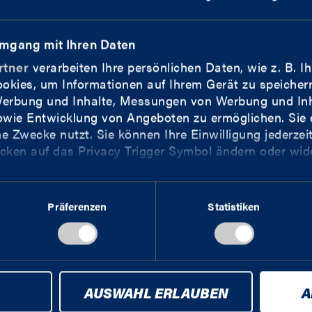
13.09.
18:00
-
:
-
Umgang mit Ihren Daten
1. Runde
rtner
verarbeiten Ihre persönlichen Daten, wie z. B. Ih
HDB
OLD
VORBERICHT
okies, um Informationen auf Ihrem Gerät zu speicher
 Werbung und Inhalte, Messungen von Werbung und Inh
wie Entwicklung von Angeboten zu ermöglichen. Sie 
e Zwecke nutzt. Sie können Ihre Einwilligung jederzei
icken auf das Privacy Trigger Symbol ändern oder wid
T
FOLGE UNS AUF
ürden wir auch gerne:
Ihre geografische Lage erfassen, welche bis auf einig
Präferenzen
Statistiken
DEN
ives Scannen nach bestimmten Merkmalen (Fingerprinti
r, wie Ihre persönlichen Daten verarbeitet werden, un
t Einzelheiten
fest.
AUSWAHL ERLAUBEN
A