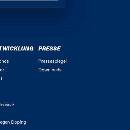
en für soziale Medien
erdem geben wir
ziale Medien, Werbung
se mit weiteren Daten
utzung der Dienste
TWICKLUNG
PRESSE
onds
Pressespiegel
ort
Downloads
rt
g
fensive
egen Doping