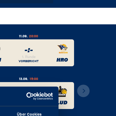
11.09.
20:00
-
:
-
1. Runde
M
HRO
VORBERICHT
13.09.
15:00
-
:
-
1. Runde
LUD
VORBERICHT
Über Cookies