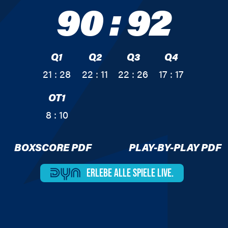
90
:
92
Q1
Q2
Q3
Q4
21 : 28
22 : 11
22 : 26
17 : 17
OT1
8 : 10
BOXSCORE PDF
PLAY-BY-PLAY PDF
ERLEBE ALLE
SPIELE LIVE.