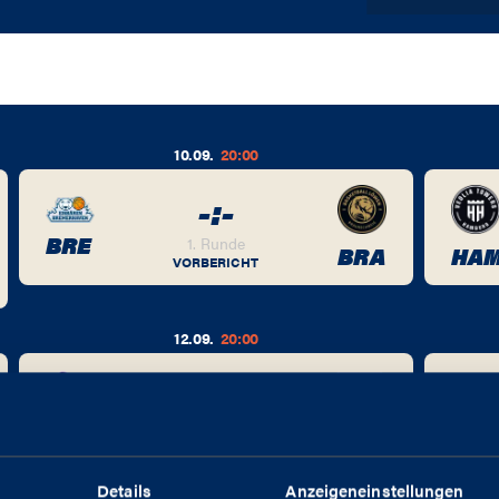
10.09.
20:00
-
:
-
BRE
1. Runde
BRA
HA
VORBERICHT
12.09.
20:00
-
:
-
1. Runde
GOT
MBC
KIR
VORBERICHT
Details
Anzeigeneinstellungen