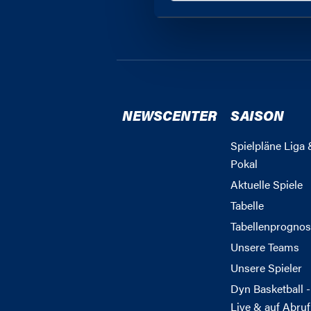
Wir verwenden Cookies, 
anbieten zu können und 
Informationen zu Ihrer 
und Analysen weiter. Un
zusammen, die Sie ihnen
gesammelt haben.
NEWSCENTER
SAISON
Spielpläne Liga 
Pokal
Aktuelle Spiele
Tabelle
Tabellenprognos
Unsere Teams
Unsere Spieler
Dyn Basketball -
Live & auf Abruf