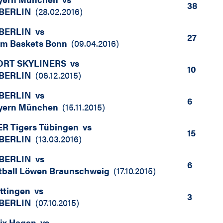
38
BERLIN
(
28.02.2016
)
BERLIN
vs
27
om Baskets Bonn
(
09.04.2016
)
ORT SKYLINERS
vs
10
BERLIN
(
06.12.2015
)
BERLIN
vs
6
yern München
(
15.11.2015
)
R Tigers Tübingen
vs
15
BERLIN
(
13.03.2016
)
BERLIN
vs
6
tball Löwen Braunschweig
(
17.10.2015
)
ttingen
vs
3
BERLIN
(
07.10.2015
)
ix Hagen
vs