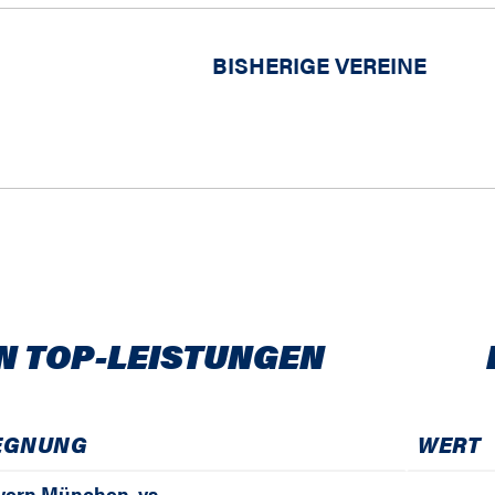
BISHERIGE VEREINE
N TOP-LEISTUNGEN
EGNUNG
WERT
yern München
vs