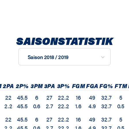
SAISONSTATISTIK
Saison 2018 / 2019
M
2PA
2P%
3PM
3PA
3P%
FGM
FGA
FG%
FTM
22
45.5
6
27
22.2
16
49
32.7
5
2.2
45.5
0.6
2.7
22.2
1.6
4.9
32.7
0.5
22
45.5
6
27
22.2
16
49
32.7
5
2.2
45.5
0.6
2.7
22.2
1.6
4.9
32.7
0.5