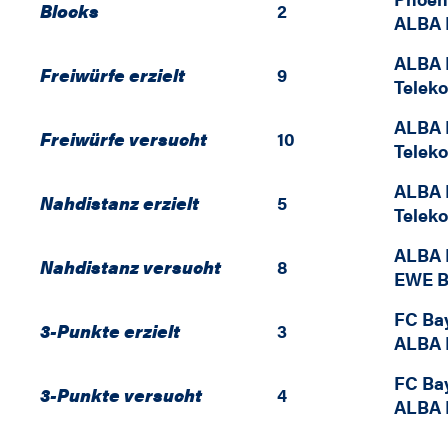
Blocks
2
ALBA 
ALBA 
Freiwürfe erzielt
9
Telek
ALBA 
Freiwürfe versucht
10
Telek
ALBA 
Nahdistanz erzielt
5
Telek
ALBA 
Nahdistanz versucht
8
EWE B
FC Ba
3-Punkte erzielt
3
ALBA 
FC Ba
3-Punkte versucht
4
ALBA 