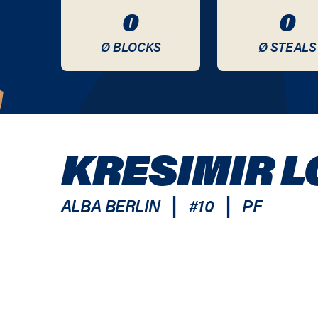
0
0
Ø BLOCKS
Ø STEALS
KRESIMIR 
|
|
ALBA BERLIN
#
10
PF