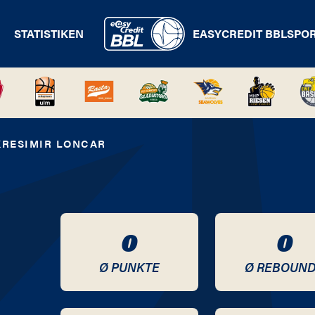
STATISTIKEN
EASYCREDIT BBL
SPO
KRESIMIR LONCAR
0
0
Ø PUNKTE
Ø REBOUN