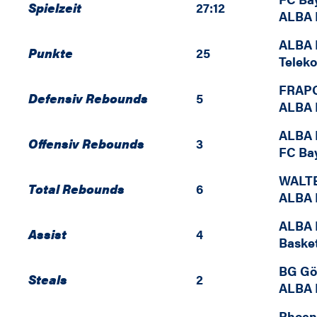
Spielzeit
27:12
ALBA 
ALBA 
Punkte
25
Telek
FRAP
Defensiv Rebounds
5
ALBA 
ALBA 
Offensiv Rebounds
3
FC Ba
WALTE
Total Rebounds
6
ALBA 
ALBA 
Assist
4
Baske
BG Gö
Steals
2
ALBA 
Phoen