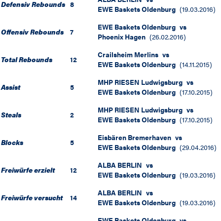
Defensiv Rebounds
8
EWE Baskets Oldenburg
(
19.03.2016
)
EWE Baskets Oldenburg
vs
Offensiv Rebounds
7
Phoenix Hagen
(
26.02.2016
)
Crailsheim Merlins
vs
Total Rebounds
12
EWE Baskets Oldenburg
(
14.11.2015
)
MHP RIESEN Ludwigsburg
vs
Assist
5
EWE Baskets Oldenburg
(
17.10.2015
)
MHP RIESEN Ludwigsburg
vs
Steals
2
EWE Baskets Oldenburg
(
17.10.2015
)
Eisbären Bremerhaven
vs
Blocks
5
EWE Baskets Oldenburg
(
29.04.2016
)
ALBA BERLIN
vs
Freiwürfe erzielt
12
EWE Baskets Oldenburg
(
19.03.2016
)
ALBA BERLIN
vs
Freiwürfe versucht
14
EWE Baskets Oldenburg
(
19.03.2016
)
EWE Baskets Oldenburg
vs