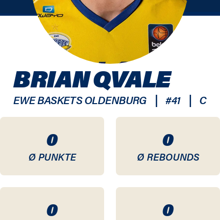
BRIAN QVALE
|
|
EWE BASKETS OLDENBURG
#
41
C
0
0
Ø PUNKTE
Ø REBOUNDS
0
0