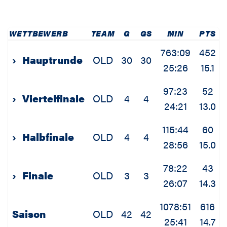
WETTBEWERB
TEAM
G
GS
MIN
PTS
763:09
452
›
Hauptrunde
OLD
30
30
25:26
15.1
97:23
52
›
Viertelfinale
OLD
4
4
24:21
13.0
115:44
60
›
Halbfinale
OLD
4
4
28:56
15.0
78:22
43
›
Finale
OLD
3
3
26:07
14.3
1078:51
616
Saison
OLD
42
42
25:41
14.7