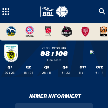
22.03.
19:30
Uhr
98
:
106
Final score
Q1
Q2
Q3
Q4
OT1
OT2
20 : 23
18 : 24
28 : 11
15 : 23
11 : 11
6 : 14
IMMER INFORMIERT