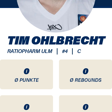
TIM OHLBRECHT
|
|
RATIOPHARM ULM
#
4
C
0
0
Ø PUNKTE
Ø REBOUNDS
0
0