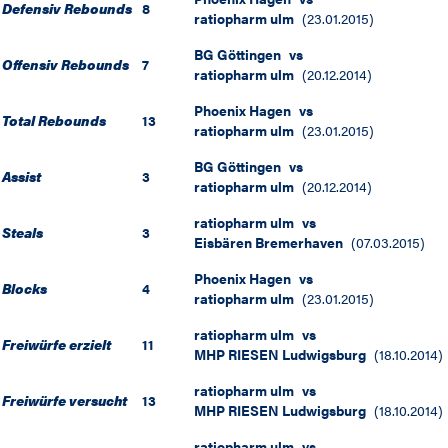
Defensiv Rebounds
8
ratiopharm ulm
(
23.01.2015
)
BG Göttingen
vs
Offensiv Rebounds
7
ratiopharm ulm
(
20.12.2014
)
Phoenix Hagen
vs
Total Rebounds
13
ratiopharm ulm
(
23.01.2015
)
BG Göttingen
vs
Assist
3
ratiopharm ulm
(
20.12.2014
)
ratiopharm ulm
vs
Steals
3
Eisbären Bremerhaven
(
07.03.2015
)
Phoenix Hagen
vs
Blocks
4
ratiopharm ulm
(
23.01.2015
)
ratiopharm ulm
vs
Freiwürfe erzielt
11
MHP RIESEN Ludwigsburg
(
18.10.2014
)
ratiopharm ulm
vs
Freiwürfe versucht
13
MHP RIESEN Ludwigsburg
(
18.10.2014
)
ratiopharm ulm
vs