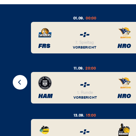
01.09.
00:00
-
:
-
7. Spieltag
BER
FRS
HRO
VORBERICHT
11.09.
20:00
-
:
-
BER
1. Runde
HAM
HRO
VORBERICHT
13.09.
15:00
-
:
-
BER