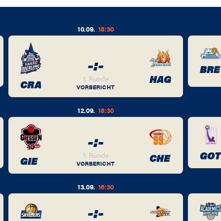
10.09.
18:30
-
:
-
BRE
HAG
1. Runde
CRA
VORBERICHT
12.09.
18:30
-
:
-
GOT
1. Runde
CHE
GIE
VORBERICHT
13.09.
16:30
-
:
-