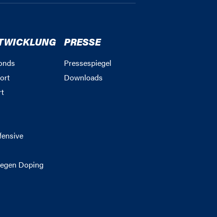
TWICKLUNG
PRESSE
onds
Pressespiegel
ort
Downloads
rt
g
fensive
egen Doping