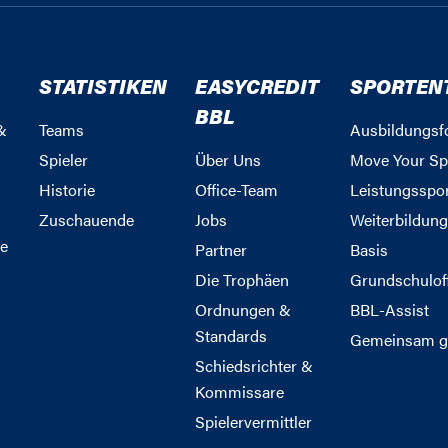
STATISTIKEN
EASYCREDIT
SPORTEN
BBL
&
Teams
Ausbildungsf
Spieler
Über Uns
Move Your Sp
Historie
Office-Team
Leistungsspo
Zuschauende
Jobs
Weiterbildun
e
Partner
Basis
Die Trophäen
Grundschulof
Ordnungen &
BBL-Assist
Standards
Gemeinsam g
Schiedsrichter &
Kommissare
Spielervermittler