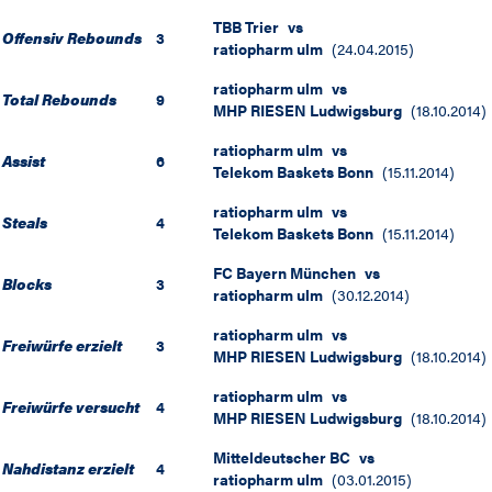
TBB Trier
vs
Offensiv Rebounds
3
ratiopharm ulm
(
24.04.2015
)
ratiopharm ulm
vs
Total Rebounds
9
MHP RIESEN Ludwigsburg
(
18.10.2014
)
ratiopharm ulm
vs
Assist
6
Telekom Baskets Bonn
(
15.11.2014
)
ratiopharm ulm
vs
Steals
4
Telekom Baskets Bonn
(
15.11.2014
)
FC Bayern München
vs
Blocks
3
ratiopharm ulm
(
30.12.2014
)
ratiopharm ulm
vs
Freiwürfe erzielt
3
MHP RIESEN Ludwigsburg
(
18.10.2014
)
ratiopharm ulm
vs
Freiwürfe versucht
4
MHP RIESEN Ludwigsburg
(
18.10.2014
)
Mitteldeutscher BC
vs
Nahdistanz erzielt
4
ratiopharm ulm
(
03.01.2015
)