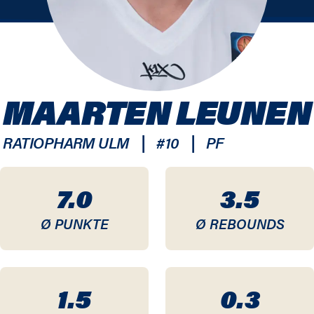
MAARTEN LEUNEN
|
|
RATIOPHARM ULM
#
10
PF
7.0
3.5
Ø PUNKTE
Ø REBOUNDS
1.5
0.3