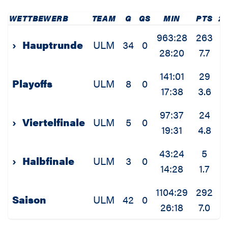
WETTBEWERB
TEAM
G
GS
MIN
PTS
2
963:28
263
3
›
Hauptrunde
ULM
34
0
28:20
7.7
1
141:01
29
Playoffs
ULM
8
0
17:38
3.6
0
97:37
24
›
Viertelfinale
ULM
5
0
19:31
4.8
1
43:24
5
›
Halbfinale
ULM
3
0
14:28
1.7
0
1104:29
292
4
Saison
ULM
42
0
26:18
7.0
1