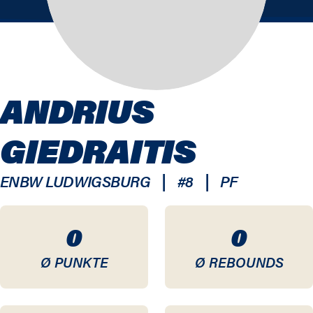
ANDRIUS
GIEDRAITIS
|
|
ENBW LUDWIGSBURG
#
8
PF
0
0
Ø PUNKTE
Ø REBOUNDS