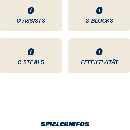
0
0
Ø ASSISTS
Ø BLOCKS
0
0
Ø STEALS
EFFEKTIVITÄT
SPIELERINFOS