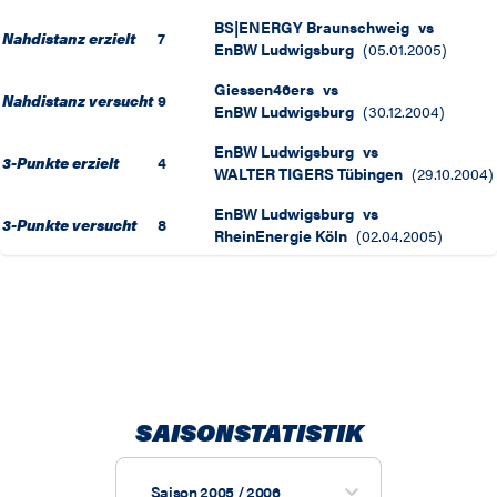
BS|ENERGY Braunschweig
vs
Nahdistanz erzielt
7
EnBW Ludwigsburg
(
05.01.2005
)
Giessen46ers
vs
Nahdistanz versucht
9
EnBW Ludwigsburg
(
30.12.2004
)
EnBW Ludwigsburg
vs
3-Punkte erzielt
4
WALTER TIGERS Tübingen
(
29.10.2004
)
EnBW Ludwigsburg
vs
3-Punkte versucht
8
RheinEnergie Köln
(
02.04.2005
)
SAISONSTATISTIK
Saison 2005 / 2006