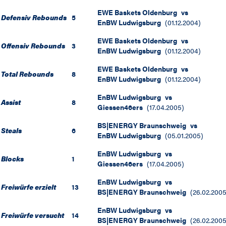
EWE Baskets Oldenburg
vs
Defensiv Rebounds
5
EnBW Ludwigsburg
(
01.12.2004
)
EWE Baskets Oldenburg
vs
Offensiv Rebounds
3
EnBW Ludwigsburg
(
01.12.2004
)
EWE Baskets Oldenburg
vs
Total Rebounds
8
EnBW Ludwigsburg
(
01.12.2004
)
EnBW Ludwigsburg
vs
Assist
8
Giessen46ers
(
17.04.2005
)
BS|ENERGY Braunschweig
vs
Steals
6
EnBW Ludwigsburg
(
05.01.2005
)
EnBW Ludwigsburg
vs
Blocks
1
Giessen46ers
(
17.04.2005
)
EnBW Ludwigsburg
vs
Freiwürfe erzielt
13
BS|ENERGY Braunschweig
(
26.02.200
EnBW Ludwigsburg
vs
Freiwürfe versucht
14
BS|ENERGY Braunschweig
(
26.02.200