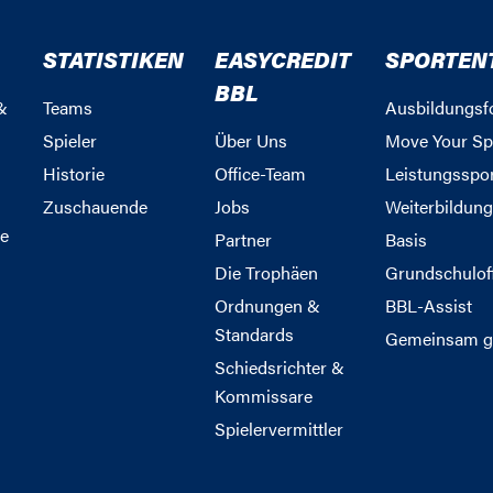
STATISTIKEN
EASYCREDIT
SPORTEN
BBL
&
Teams
Ausbildungsf
Spieler
Über Uns
Move Your Sp
Historie
Office-Team
Leistungsspo
Zuschauende
Jobs
Weiterbildun
e
Partner
Basis
Die Trophäen
Grundschulof
Ordnungen &
BBL-Assist
Standards
Gemeinsam g
Schiedsrichter &
Kommissare
Spielervermittler