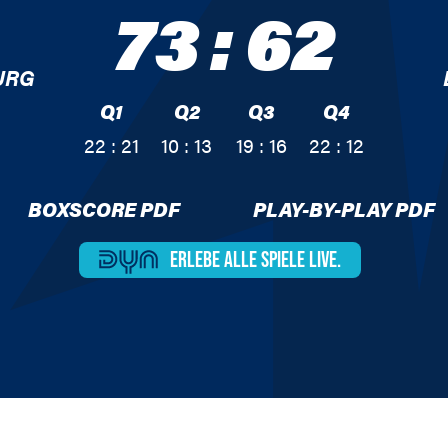
73
:
62
URG
Q1
Q2
Q3
Q4
22 : 21
10 : 13
19 : 16
22 : 12
BOXSCORE PDF
PLAY-BY-PLAY PDF
ERLEBE ALLE
SPIELE LIVE.