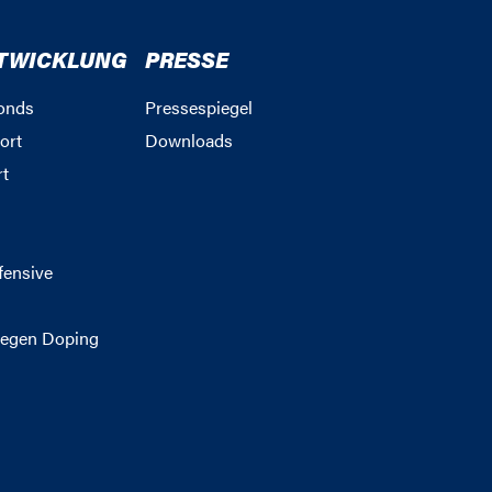
TWICKLUNG
PRESSE
onds
Pressespiegel
ort
Downloads
rt
g
fensive
egen Doping