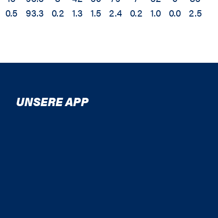
0.5
93.3
0.2
1.3
1.5
2.4
0.2
1.0
0.0
2.5
5
UNSERE APP