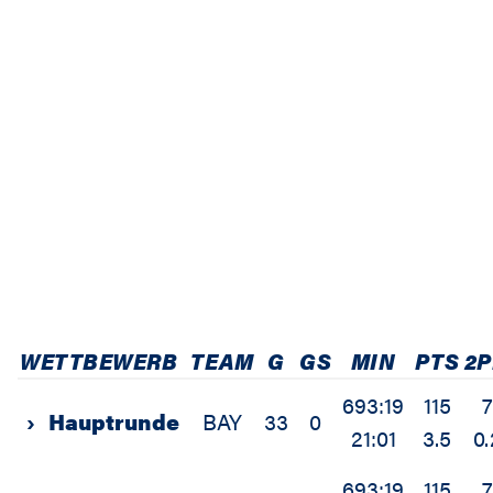
WETTBEWERB
TEAM
G
GS
MIN
PTS
2
693:19
115
7
›
Hauptrunde
BAY
33
0
21:01
3.5
0.
693:19
115
7