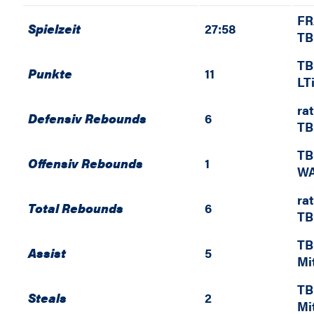
FR
Spielzeit
27:58
TB
TB
Punkte
11
LT
ra
Defensiv Rebounds
6
TB
TB
Offensiv Rebounds
1
WA
ra
Total Rebounds
6
TB
TB
Assist
5
Mi
TB
Steals
2
Mi