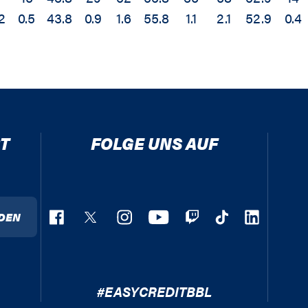
2
0.5
43.8
0.9
1.6
55.8
1.1
2.1
52.9
0.4
T
FOLGE UNS AUF
DEN
#EASYCREDITBBL