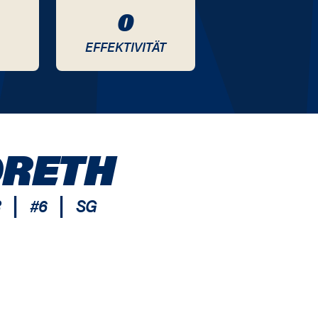
0
EFFEKTIVITÄT
ORETH
|
|
R
#
6
SG