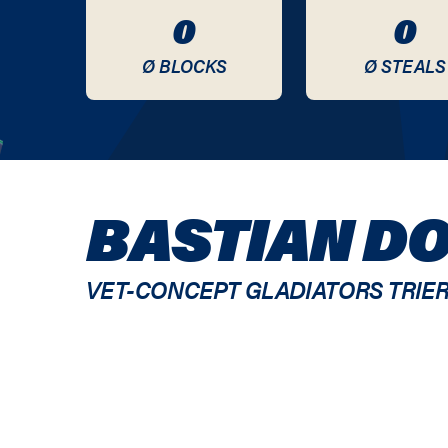
0
0
Ø BLOCKS
Ø STEALS
BASTIAN D
VET-CONCEPT GLADIATORS TRIE