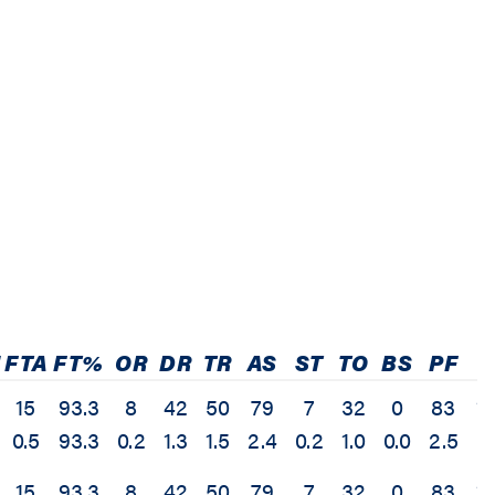
FTA
FT%
OR
DR
TR
AS
ST
TO
BS
PF
E
15
93.3
8
42
50
79
7
32
0
83
1
0.5
93.3
0.2
1.3
1.5
2.4
0.2
1.0
0.0
2.5
5
15
93.3
8
42
50
79
7
32
0
83
1