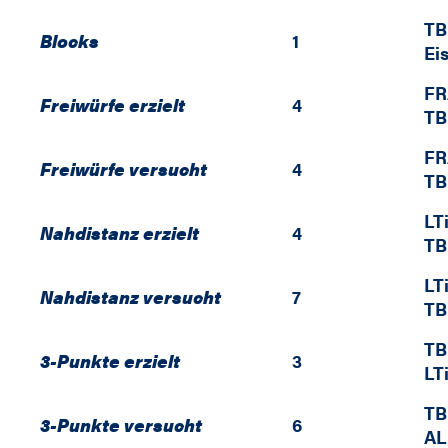
TB
Blocks
1
Ei
FR
Freiwürfe erzielt
4
TB
FR
Freiwürfe versucht
4
TB
LT
Nahdistanz erzielt
4
TB
LT
Nahdistanz versucht
7
TB
TB
3-Punkte erzielt
3
LT
TB
3-Punkte versucht
6
AL