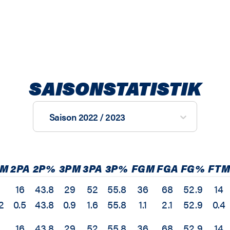
SAISONSTATISTIK
Saison 2022 / 2023
PM
2PA
2P%
3PM
3PA
3P%
FGM
FGA
FG%
FTM
16
43.8
29
52
55.8
36
68
52.9
14
2
0.5
43.8
0.9
1.6
55.8
1.1
2.1
52.9
0.4
16
43.8
29
52
55.8
36
68
52.9
14