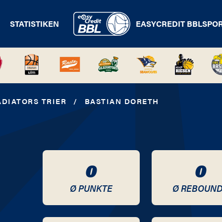
STATISTIKEN
EASYCREDIT BBL
SPO
DIATORS TRIER
/
BASTIAN DORETH
0
0
Ø PUNKTE
Ø REBOUN