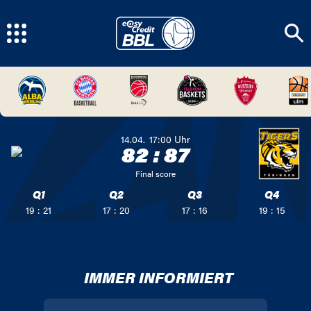
14.04.
17:00
Uhr
82
:
87
Final score
Q1
Q2
Q3
Q4
19 : 21
17 : 20
17 : 16
19 : 15
IMMER INFORMIERT