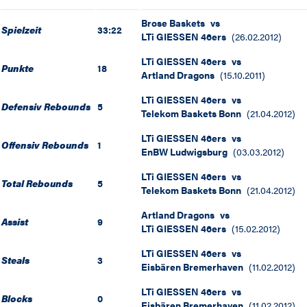
Brose Baskets
vs
Spielzeit
33:22
LTi GIESSEN 46ers
(
26.02.2012
)
LTi GIESSEN 46ers
vs
Punkte
18
Artland Dragons
(
15.10.2011
)
LTi GIESSEN 46ers
vs
Defensiv Rebounds
5
Telekom Baskets Bonn
(
21.04.2012
)
LTi GIESSEN 46ers
vs
Offensiv Rebounds
1
EnBW Ludwigsburg
(
03.03.2012
)
LTi GIESSEN 46ers
vs
Total Rebounds
5
Telekom Baskets Bonn
(
21.04.2012
)
Artland Dragons
vs
Assist
9
LTi GIESSEN 46ers
(
15.02.2012
)
LTi GIESSEN 46ers
vs
Steals
3
Eisbären Bremerhaven
(
11.02.2012
)
LTi GIESSEN 46ers
vs
Blocks
0
Eisbären Bremerhaven
(
11.02.2012
)