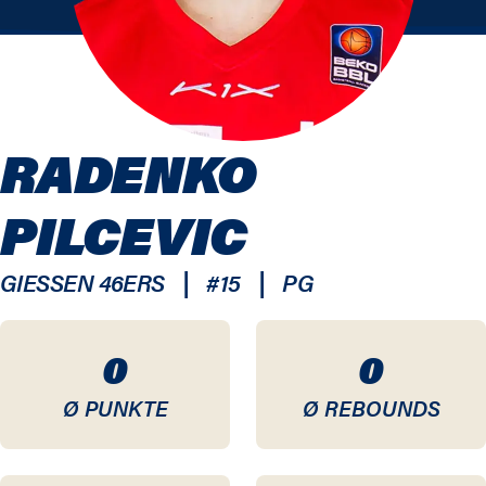
RADENKO
PILCEVIC
|
|
GIESSEN 46ERS
#
15
PG
0
0
Ø PUNKTE
Ø REBOUNDS