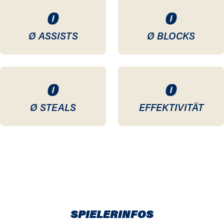
0
0
Ø ASSISTS
Ø BLOCKS
0
0
Ø STEALS
EFFEKTIVITÄT
SPIELERINFOS