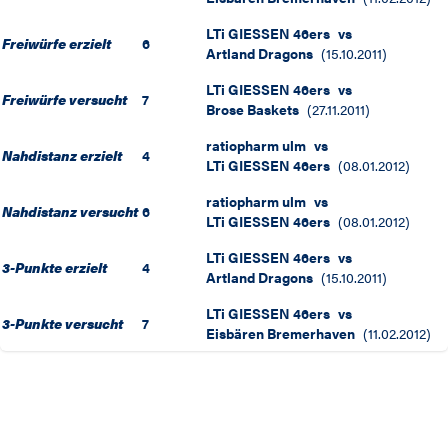
LTi GIESSEN 46ers
vs
Freiwürfe erzielt
6
Artland Dragons
(
15.10.2011
)
LTi GIESSEN 46ers
vs
Freiwürfe versucht
7
Brose Baskets
(
27.11.2011
)
ratiopharm ulm
vs
Nahdistanz erzielt
4
LTi GIESSEN 46ers
(
08.01.2012
)
ratiopharm ulm
vs
Nahdistanz versucht
6
LTi GIESSEN 46ers
(
08.01.2012
)
LTi GIESSEN 46ers
vs
3-Punkte erzielt
4
Artland Dragons
(
15.10.2011
)
LTi GIESSEN 46ers
vs
3-Punkte versucht
7
Eisbären Bremerhaven
(
11.02.2012
)