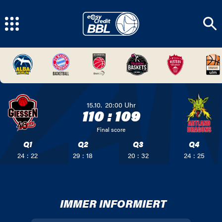
15.10.
20:00
Uhr
110
:
109
Final score
Q1
Q2
Q3
Q4
24 : 22
29 : 18
20 : 32
24 : 25
IMMER INFORMIERT