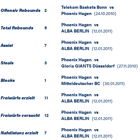
Telekom Baskets Bonn
vs
Offensiv Rebounds
2
Phoenix Hagen
(
24.10.2010
)
Phoenix Hagen
vs
Total Rebounds
5
ALBA BERLIN
(
12.01.2011
)
Phoenix Hagen
vs
Assist
7
ALBA BERLIN
(
12.01.2011
)
Phoenix Hagen
vs
Steals
3
Gloria GIANTS Düsseldorf
(
27.11.2010
)
Phoenix Hagen
vs
Blocks
1
Mitteldeutscher BC
(
30.01.2011
)
Phoenix Hagen
vs
Freiwürfe erzielt
11
ALBA BERLIN
(
12.01.2011
)
Phoenix Hagen
vs
Freiwürfe versucht
12
ALBA BERLIN
(
12.01.2011
)
Phoenix Hagen
vs
Nahdistanz erzielt
7
ALBA BERLIN
(
12.01.2011
)