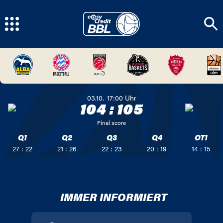
03.10.
17:00
Uhr
104
:
105
Final score
Q1
Q2
Q3
Q4
OT1
27 : 22
21 : 26
22 : 23
20 : 19
14 : 15
IMMER INFORMIERT