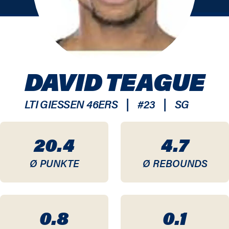
DAVID TEAGUE
|
|
LTI GIESSEN 46ERS
#
23
SG
20.4
4.7
Ø PUNKTE
Ø REBOUNDS
0.8
0.1