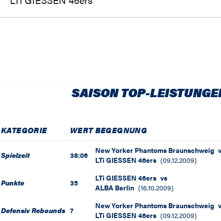
SAISON TOP-LEISTUNGE
KATEGORIE
WERT
BEGEGNUNG
New Yorker Phantoms Braunschweig
Spielzeit
38:06
LTi GIESSEN 46ers
(
09.12.2009
)
LTi GIESSEN 46ers
vs
Punkte
35
ALBA Berlin
(
16.10.2009
)
New Yorker Phantoms Braunschweig
Defensiv Rebounds
7
LTi GIESSEN 46ers
(
09.12.2009
)