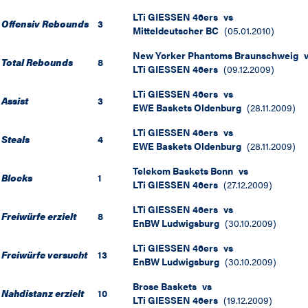
LTi GIESSEN 46ers
vs
Offensiv Rebounds
3
Mitteldeutscher BC
(
05.01.2010
)
New Yorker Phantoms Braunschweig
Total Rebounds
8
LTi GIESSEN 46ers
(
09.12.2009
)
LTi GIESSEN 46ers
vs
Assist
3
EWE Baskets Oldenburg
(
28.11.2009
)
LTi GIESSEN 46ers
vs
Steals
4
EWE Baskets Oldenburg
(
28.11.2009
)
Telekom Baskets Bonn
vs
Blocks
1
LTi GIESSEN 46ers
(
27.12.2009
)
LTi GIESSEN 46ers
vs
Freiwürfe erzielt
8
EnBW Ludwigsburg
(
30.10.2009
)
LTi GIESSEN 46ers
vs
Freiwürfe versucht
13
EnBW Ludwigsburg
(
30.10.2009
)
Brose Baskets
vs
Nahdistanz erzielt
10
LTi GIESSEN 46ers
(
19.12.2009
)