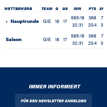
WETTBEWERB
TEAM
G
GS
MIN
PTS
2P
585:18
368
70
›
Hauptrunde
GIE
18
17
32:31
20.4
3.9
585:18
368
70
Saison
GIE
18
17
32:31
20.4
3.9
IMMER INFORMIERT
FÜR DEN NEWSLETTER ANMELDEN