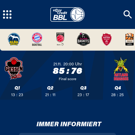
21.11.
20:00
Uhr
85
:
76
Final score
Q1
Q2
Q3
Q4
13 : 23
21 : 11
23 : 17
28 : 25
IMMER INFORMIERT