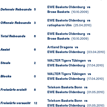
EWE Baskets Oldenburg
vs
Defensiv Rebounds
5
Brose Baskets
(
10.10.2009
)
EWE Baskets Oldenburg
vs
Offensiv Rebounds
3
ratiopharm Ulm
(
25.04.2010
)
EWE Baskets Oldenburg
vs
Total Rebounds
6
Brose Baskets
(
10.10.2009
)
Artland Dragons
vs
Assist
6
EWE Baskets Oldenburg
(
03.04.2010
)
WALTER Tigers Tübingen
vs
Steals
2
EWE Baskets Oldenburg
(
17.04.2010
)
WALTER Tigers Tübingen
vs
Blocks
0
EWE Baskets Oldenburg
(
17.04.2010
)
Telekom Baskets Bonn
vs
Freiwürfe erzielt
8
EWE Baskets Oldenburg
(
01.05.2010
)
Telekom Baskets Bonn
vs
Freiwürfe versucht
12
EWE Baskets Oldenburg
(
01.05.2010
)