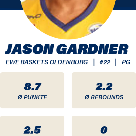
JASON GARDNER
|
|
EWE BASKETS OLDENBURG
#
22
PG
8.7
2.2
Ø PUNKTE
Ø REBOUNDS
2.5
0