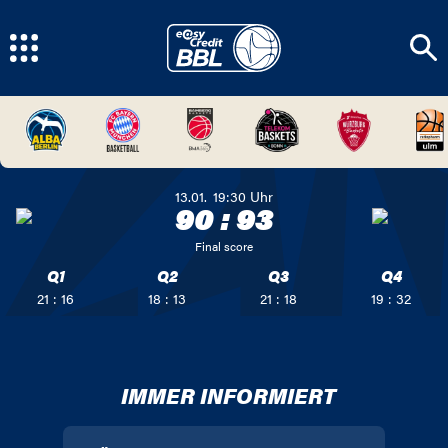
13.01.
19:30
Uhr
90
:
93
Final score
Q1
Q2
Q3
Q4
21 : 16
18 : 13
21 : 18
19 : 32
IMMER INFORMIERT