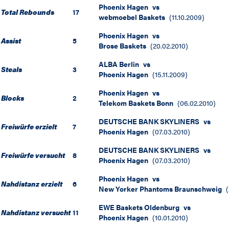
Phoenix Hagen
vs
Total Rebounds
17
webmoebel Baskets
(
11.10.2009
)
Phoenix Hagen
vs
Assist
5
Brose Baskets
(
20.02.2010
)
ALBA Berlin
vs
Steals
3
Phoenix Hagen
(
15.11.2009
)
Phoenix Hagen
vs
Blocks
2
Telekom Baskets Bonn
(
06.02.2010
)
DEUTSCHE BANK SKYLINERS
vs
Freiwürfe erzielt
7
Phoenix Hagen
(
07.03.2010
)
DEUTSCHE BANK SKYLINERS
vs
Freiwürfe versucht
8
Phoenix Hagen
(
07.03.2010
)
Phoenix Hagen
vs
Nahdistanz erzielt
6
New Yorker Phantoms Braunschweig
(
EWE Baskets Oldenburg
vs
Nahdistanz versucht
11
Phoenix Hagen
(
10.01.2010
)