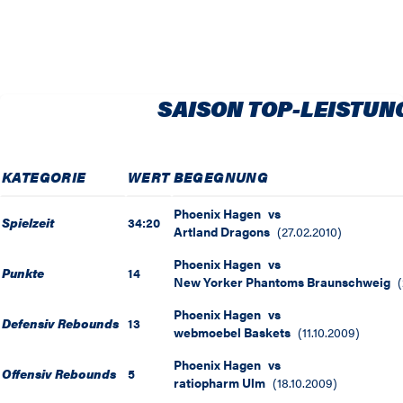
SAISON TOP-LEISTUN
KATEGORIE
WERT
BEGEGNUNG
Phoenix Hagen
vs
Spielzeit
34:20
Artland Dragons
(
27.02.2010
)
Phoenix Hagen
vs
Punkte
14
New Yorker Phantoms Braunschweig
(
Phoenix Hagen
vs
Defensiv Rebounds
13
webmoebel Baskets
(
11.10.2009
)
Phoenix Hagen
vs
Offensiv Rebounds
5
ratiopharm Ulm
(
18.10.2009
)