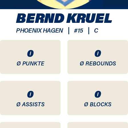
BERND KRUEL
|
|
PHOENIX HAGEN
#
15
C
0
0
Ø PUNKTE
Ø REBOUNDS
0
0
Ø ASSISTS
Ø BLOCKS