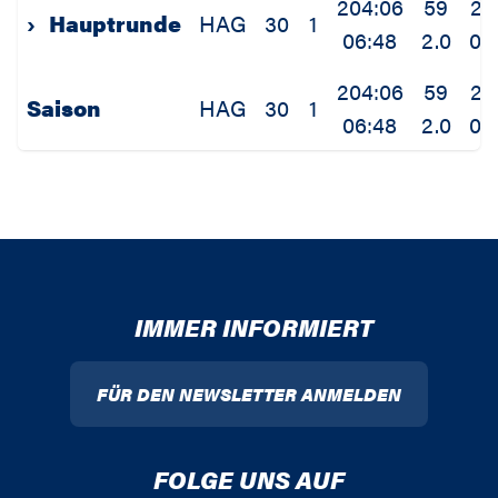
204:06
59
20
›
Hauptrunde
HAG
30
1
06:48
2.0
0.7
204:06
59
20
Saison
HAG
30
1
06:48
2.0
0.7
IMMER INFORMIERT
FÜR DEN NEWSLETTER ANMELDEN
FOLGE UNS AUF