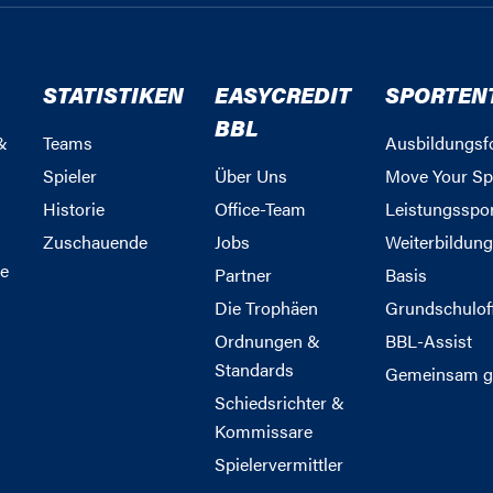
STATISTIKEN
EASYCREDIT
SPORTEN
BBL
&
Teams
Ausbildungsf
Spieler
Über Uns
Move Your Sp
Historie
Office-Team
Leistungsspo
Zuschauende
Jobs
Weiterbildun
e
Partner
Basis
Die Trophäen
Grundschulof
Ordnungen &
BBL-Assist
Standards
Gemeinsam g
Schiedsrichter &
Kommissare
Spielervermittler