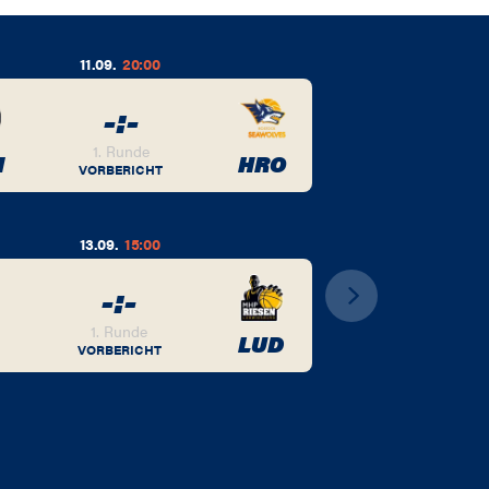
11.09.
20:00
-
:
-
1. Runde
M
HRO
VORBERICHT
13.09.
15:00
-
:
-
1. Runde
LUD
VORBERICHT