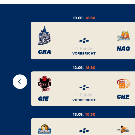
10.09.
18:30
-
:
-
BER
HAG
1. Runde
CRA
VORBERICHT
12.09.
18:30
-
:
-
BER
1. Runde
CHE
GIE
VORBERICHT
13.09.
16:30
-
:
-
BER