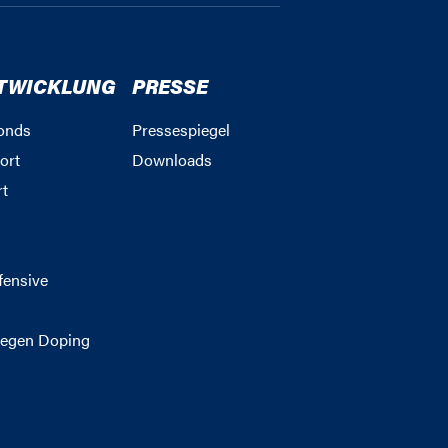
TWICKLUNG
PRESSE
onds
Pressespiegel
ort
Downloads
rt
g
fensive
egen Doping