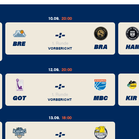
10.09.
20:00
-
:
-
BRE
1. Runde
BRA
HA
VORBERICHT
12.09.
20:00
-
:
-
1. Runde
GOT
MBC
KIR
VORBERICHT
13.09.
18:00
-
:
-