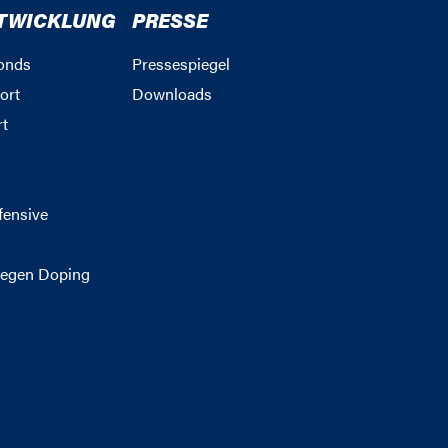
TWICKLUNG
PRESSE
onds
Pressespiegel
ort
Downloads
rt
g
fensive
egen Doping