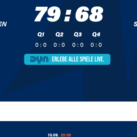
79
:
68
N
Q1
Q2
Q3
Q4
0 : 0
0 : 0
0 : 0
0 : 0
ERLEBE ALLE
SPIELE LIVE.
10.09.
20:00