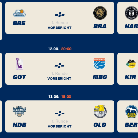
-
:
-
BRE
1. Runde
BRA
HA
VORBERICHT
12.09.
20:00
-
:
-
1. Runde
GOT
MBC
KIR
VORBERICHT
13.09.
18:00
-
:
-
1. Runde
HDB
OLD
BER
VORBERICHT