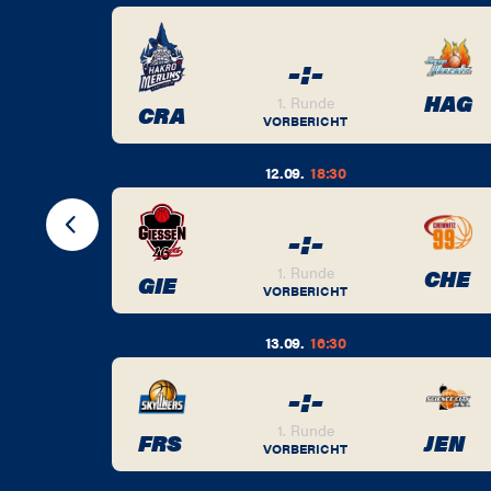
-
:
-
BER
HAG
1. Runde
CRA
VORBERICHT
12.09.
18:30
-
:
-
BER
1. Runde
CHE
GIE
VORBERICHT
13.09.
16:30
-
:
-
BER
1. Runde
FRS
JEN
VORBERICHT