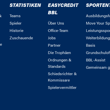
STATISTIKEN
EASYCREDIT
SPORTEN
BBL
&
Teams
Ausbildungsf
Spieler
Über Uns
Move Your Sp
Historie
Office-Team
Leistungsspo
Zuschauende
Jobs
Weiterbildun
e
Partner
Basis
Die Trophäen
Grundschulof
Ordnungen &
BBL-Assist
Standards
Gemeinsam g
Schiedsrichter &
Kommissare
Spielervermittler