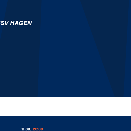
SSV HAGEN
11.09.
20:00
1