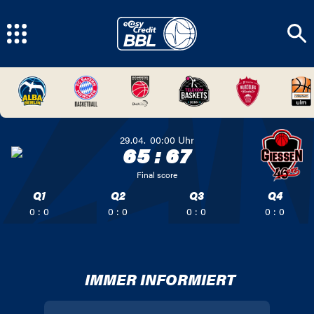
29.04.
00:00
Uhr
65
:
67
Final score
Q1
Q2
Q3
Q4
0 : 0
0 : 0
0 : 0
0 : 0
IMMER INFORMIERT