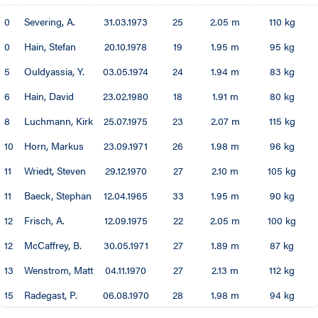
0
Severing, A.
31.03.1973
25
2.05 m
110 kg
0
Hain, Stefan
20.10.1978
19
1.95 m
95 kg
5
Ouldyassia, Y.
03.05.1974
24
1.94 m
83 kg
6
Hain, David
23.02.1980
18
1.91 m
80 kg
8
Luchmann, Kirk
25.07.1975
23
2.07 m
115 kg
10
Horn, Markus
23.09.1971
26
1.98 m
96 kg
11
Wriedt, Steven
29.12.1970
27
2.10 m
105 kg
11
Baeck, Stephan
12.04.1965
33
1.95 m
90 kg
12
Frisch, A.
12.09.1975
22
2.05 m
100 kg
12
McCaffrey, B.
30.05.1971
27
1.89 m
87 kg
13
Wenstrom, Matt
04.11.1970
27
2.13 m
112 kg
15
Radegast, P.
06.08.1970
28
1.98 m
94 kg