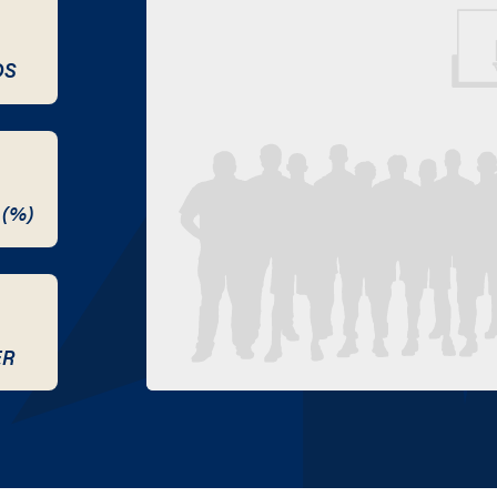
DS
 (%)
ER