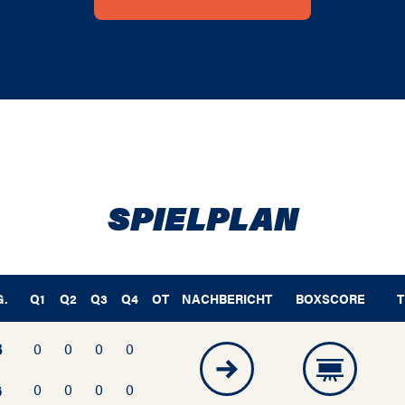
SPIELPLAN
G.
Q1
Q2
Q3
Q4
OT
NACHBERICHT
BOXSCORE
T
3
0
0
0
0
6
0
0
0
0