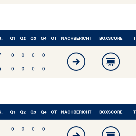
G.
Q1
Q2
Q3
Q4
OT
NACHBERICHT
BOXSCORE
T
7
0
0
0
0
9
0
0
0
0
G.
Q1
Q2
Q3
Q4
OT
NACHBERICHT
BOXSCORE
T
1
0
0
0
0