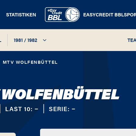
STATISTIKEN
EASYCREDIT BBL
SPO
L
1981 / 1982
TE
1981 / 1982
MTV WOLFENBÜTTEL
 WOLFENBÜTTEL
LAST 10:
−
SERIE:
−