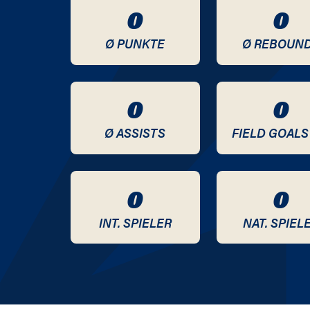
0
0
Ø PUNKTE
Ø REBOUN
0
0
Ø ASSISTS
FIELD GOALS
0
0
INT. SPIELER
NAT. SPIEL