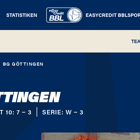
STATISTIKEN
EASYCREDIT BBL
SPO
TE
BG GÖTTINGEN
TTINGEN
T 10:
7 − 3
SERIE:
W − 3