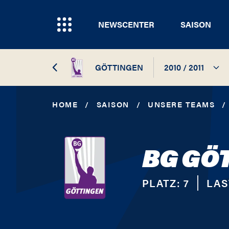
NEWSCENTER
SAISON
GÖTTINGEN
2010 / 2011
2024 / 2025
HOME
/
SAISON
/
UNSERE TEAMS
/
2023 / 2024
BG GÖ
2022 / 2023
2021 / 2022
PLATZ:
7
LAS
2020 / 2021
2019 / 2020