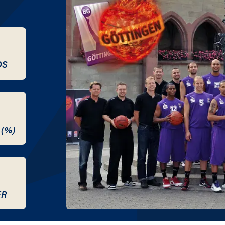
DS
 (%)
ER