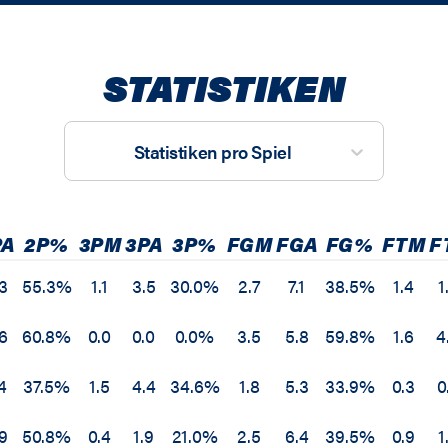
STATISTIKEN
Statistiken pro Spiel
PA
2P%
3PM
3PA
3P%
FGM
FGA
FG%
FTM
F
3
55.3%
1.1
3.5
30.0%
2.7
7.1
38.5%
1.4
1
6
60.8%
0.0
0.0
0.0%
3.5
5.8
59.8%
1.6
4
4
37.5%
1.5
4.4
34.6%
1.8
5.3
33.9%
0.3
0
9
50.8%
0.4
1.9
21.0%
2.5
6.4
39.5%
0.9
1