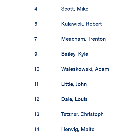
4
Scott
,
Mike
5
Kulawick
,
Robert
7
Meacham
,
Trenton
9
Bailey
,
Kyle
10
Waleskowski
,
Adam
11
Little
,
John
12
Dale
,
Louis
13
Tetzner
,
Christoph
14
Herwig
,
Malte