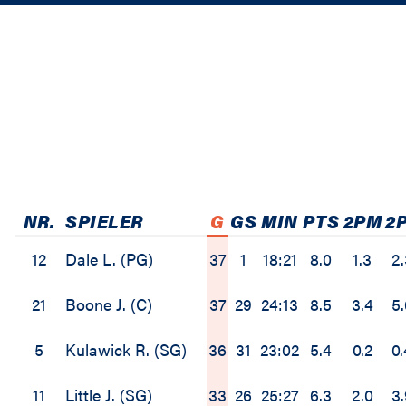
NR.
SPIELER
G
GS
MIN
PTS
2PM
2
12
Dale L. (PG)
37
1
18:21
8.0
1.3
2.
21
Boone J. (C)
37
29
24:13
8.5
3.4
5.
5
Kulawick R. (SG)
36
31
23:02
5.4
0.2
0.
11
Little J. (SG)
33
26
25:27
6.3
2.0
3.