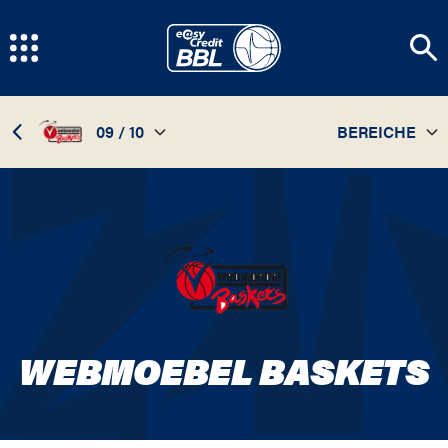
09 / 10
BEREICHE
TEAM
09 / 10
STATISTIKEN
08 / 09
SPIELPLAN
07 / 08
INFOS
06 / 07
WEBMOEBEL BASKETS