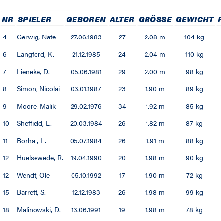
NR
SPIELER
GEBOREN
ALTER
GRÖSSE
GEWICHT
4
Gerwig, Nate
27.06.1983
27
2.08 m
104 kg
6
Langford, K.
21.12.1985
24
2.04 m
110 kg
7
Lieneke, D.
05.06.1981
29
2.00 m
98 kg
8
Simon, Nicolai
03.01.1987
23
1.90 m
89 kg
9
Moore, Malik
29.02.1976
34
1.92 m
85 kg
10
Sheffield, L.
20.03.1984
26
1.82 m
87 kg
11
Borha , L.
05.07.1984
26
1.91 m
88 kg
12
Huelsewede, R.
19.04.1990
20
1.98 m
90 kg
12
Wendt, Ole
05.10.1992
17
1.90 m
72 kg
15
Barrett, S.
12.12.1983
26
1.98 m
99 kg
18
Malinowski, D.
13.06.1991
19
1.98 m
78 kg