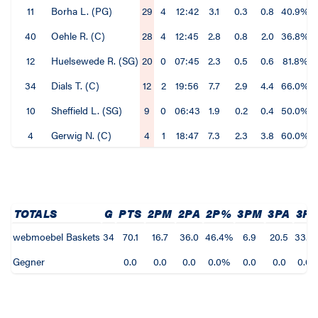
11
Borha L. (PG)
29
4
12:42
3.1
0.3
0.8
40.9%
40
Oehle R. (C)
28
4
12:45
2.8
0.8
2.0
36.8%
12
Huelsewede R. (SG)
20
0
07:45
2.3
0.5
0.6
81.8%
34
Dials T. (C)
12
2
19:56
7.7
2.9
4.4
66.0%
10
Sheffield L. (SG)
9
0
06:43
1.9
0.2
0.4
50.0%
4
Gerwig N. (C)
4
1
18:47
7.3
2.3
3.8
60.0%
TOTALS
G
PTS
2PM
2PA
2P%
3PM
3PA
3P
webmoebel Baskets
34
70.1
16.7
36.0
46.4%
6.9
20.5
33.4
Gegner
0.0
0.0
0.0
0.0%
0.0
0.0
0.0