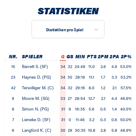
STATISTIKEN
Statistiken pro Spiel
NR.
SPIELER
G
GS
MIN
PTS
2PM
2PA
2P%
15
Barrett S. (SF)
34
32
24:49
11.0
2.6
4.9
53.0%
23
Haynes D. (PG)
34
30
28:19
11.1
1.7
3.3
53.2%
42
Terwilliger M. (C)
34
32
29:16
8.0
1.2
2.1
57.5%
9
Moore M. (SG)
33
27
28:54
12.7
2.1
4.4
46.6%
8
Simon N. (PG)
31
9
19:35
5.6
0.5
1.4
40.5%
7
Lieneke D. (SF)
31
0
11:46
3.2
0.3
0.6
50.0%
6
Langford K. (C)
30
29
30:35
10.8
2.8
5.8
48.9%