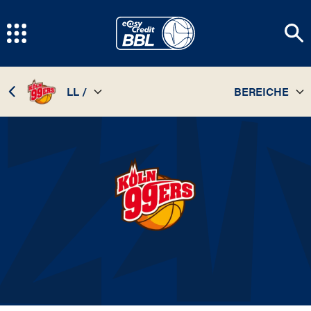
LL /
BEREICHE
TEAM
08 / 09
STATISTIKEN
07 / 08
SPIELPLAN
06 / 07
INFOS
05 / 06
04 / 05
03 / 04