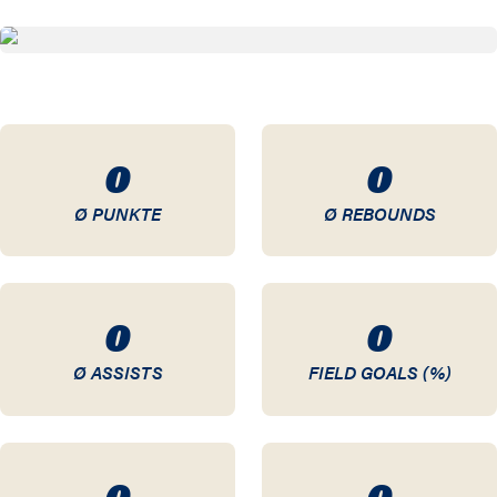
02 / 03
01 / 02
0
0
Ø PUNKTE
Ø REBOUNDS
0
0
Ø ASSISTS
FIELD GOALS (%)
0
0