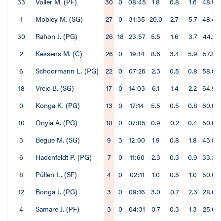
33
Völler M. (PF)
30
0
08:45
1.8
0.8
1.6
48.9
1
Mobley M. (SG)
27
0
31:35
20.0
2.7
5.7
48.4
30
Rahon J. (PG)
26
18
23:57
5.5
1.6
3.7
44.2
2
Kessens M. (C)
26
0
19:14
8.6
3.4
5.9
57.8
6
Schoormann L. (PG)
22
0
07:26
2.3
0.5
0.8
58.8
18
Vrcic B. (SG)
17
0
14:03
6.1
1.4
2.2
64.9
0
Konga K. (PG)
13
0
17:14
5.5
0.5
0.8
60.0
10
Onyia A. (PG)
10
0
07:05
0.9
0.2
0.4
50.0
3
Begue M. (SG)
9
3
12:00
1.9
0.8
1.8
43.8
6
Hadenfeldt P. (PG)
7
0
11:60
2.3
0.3
0.9
33.3
8
Püllen L. (SF)
4
0
02:11
1.0
0.5
1.0
50.0
12
Bonga J. (PG)
3
0
09:16
3.0
0.7
2.3
28.6
4
Samare J. (PF)
3
0
04:31
0.7
0.3
1.3
25.0