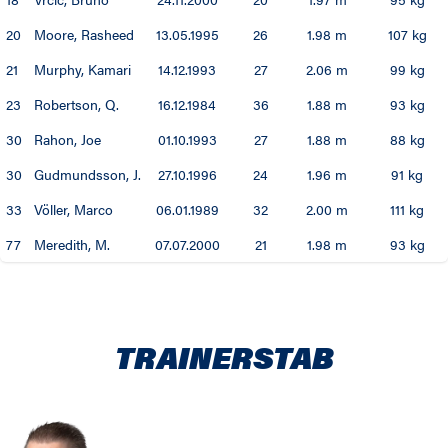
20
Moore, Rasheed
13.05.1995
26
1.98 m
107 kg
21
Murphy, Kamari
14.12.1993
27
2.06 m
99 kg
23
Robertson, Q.
16.12.1984
36
1.88 m
93 kg
30
Rahon, Joe
01.10.1993
27
1.88 m
88 kg
30
Gudmundsson, J.
27.10.1996
24
1.96 m
91 kg
33
Völler, Marco
06.01.1989
32
2.00 m
111 kg
77
Meredith, M.
07.07.2000
21
1.98 m
93 kg
TRAINERSTAB