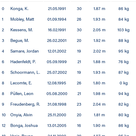
0
Konga, K.
21.05.1991
30
1.87 m
86 kg
00 / 01
1
Mobley, Matt
01.09.1994
26
1.93 m
84 kg
99 / 00
2
Kessens, M.
16.02.1991
30
2.05 m
103 kg
3
Begue, M.
26.02.2001
20
1.92 m
88 kg
4
Samare, Jordan
12.01.2002
19
2.02 m
95 kg
6
Hadenfeldt, P.
05.09.1999
21
1.88 m
76 kg
6
Schoormann, L.
25.07.2002
19
1.93 m
87 kg
8
Lecomte, E.
12.08.1995
26
1.80 m
0 kg
8
Püllen, Leon
05.08.2000
21
1.98 m
94 kg
9
Freudenberg, R.
31.08.1998
23
2.04 m
82 kg
10
Onyia, Alvin
25.11.2000
20
1.81 m
80 kg
12
Bonga, Joshua
13.01.2005
16
1.90 m
86 kg
18
Vrcic, Bruno
24.11.2000
20
1.97 m
95 kg