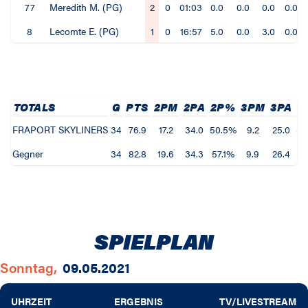
77
Meredith M. (PG)
2
0
01:03
0.0
0.0
0.0
0.0%
8
Lecomte E. (PG)
1
0
16:57
5.0
0.0
3.0
0.0%
TOTALS
G
PTS
2PM
2PA
2P%
3PM
3PA
3
FRAPORT SKYLINERS
34
76.9
17.2
34.0
50.5%
9.2
25.0
36
Gegner
34
82.8
19.6
34.3
57.1%
9.9
26.4
37
SPIELPLAN
Sonntag,
09.05.2021
UHRZEIT
ERGEBNIS
TV/LIVESTREAM