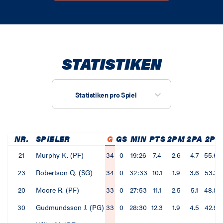
STATISTIKEN
Statistiken pro Spiel
NR.
SPIELER
G
GS
MIN
PTS
2PM
2PA
2P
21
Murphy K. (PF)
34
0
19:26
7.4
2.6
4.7
55.6
23
Robertson Q. (SG)
34
0
32:33
10.1
1.9
3.6
53.2
20
Moore R. (PF)
33
0
27:53
11.1
2.5
5.1
48.8
30
Gudmundsson J. (PG)
33
0
28:30
12.3
1.9
4.5
42.9