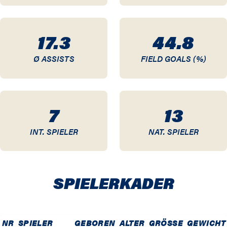
09 / 10
17.3
44.8
08 / 09
Ø ASSISTS
FIELD GOALS (%)
07 / 08
06 / 07
7
13
05 / 06
INT. SPIELER
NAT. SPIELER
04 / 05
03 / 04
SPIELER­KADER
02 / 03
01 / 02
NR
SPIELER
GEBOREN
ALTER
GRÖSSE
GEWICHT