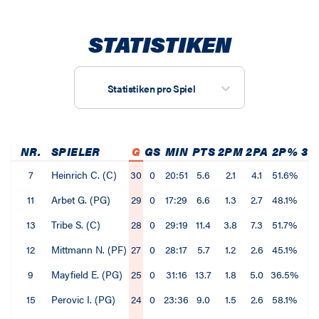
STATISTIKEN
Statistiken pro Spiel
NR.
SPIELER
G
GS
MIN
PTS
2PM
2PA
2P%
3P
7
Heinrich C. (C)
30
0
20:51
5.6
2.1
4.1
51.6%
0.
11
Arbet G. (PG)
29
0
17:29
6.6
1.3
2.7
48.1%
1.
13
Tribe S. (C)
28
0
29:19
11.4
3.8
7.3
51.7%
0.
12
Mittmann N. (PF)
27
0
28:17
5.7
1.2
2.6
45.1%
0.
9
Mayfield E. (PG)
25
0
31:16
13.7
1.8
5.0
36.5%
2.
15
Perovic I. (PG)
24
0
23:36
9.0
1.5
2.6
58.1%
1.