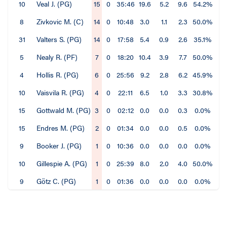
10
Veal J. (PG)
15
0
35:46
19.6
5.2
9.6
54.2%
1.
8
Zivkovic M. (C)
14
0
10:48
3.0
1.1
2.3
50.0%
0.
31
Valters S. (PG)
14
0
17:58
5.4
0.9
2.6
35.1%
0.
5
Nealy R. (PF)
7
0
18:20
10.4
3.9
7.7
50.0%
0.
4
Hollis R. (PG)
6
0
25:56
9.2
2.8
6.2
45.9%
0.
10
Vaisvila R. (PG)
4
0
22:11
6.5
1.0
3.3
30.8%
0.
15
Gottwald M. (PG)
3
0
02:12
0.0
0.0
0.3
0.0%
0.
15
Endres M. (PG)
2
0
01:34
0.0
0.0
0.5
0.0%
0.
9
Booker J. (PG)
1
0
10:36
0.0
0.0
0.0
0.0%
0.
10
Gillespie A. (PG)
1
0
25:39
8.0
2.0
4.0
50.0%
1.
9
Götz C. (PG)
1
0
01:36
0.0
0.0
0.0
0.0%
0.