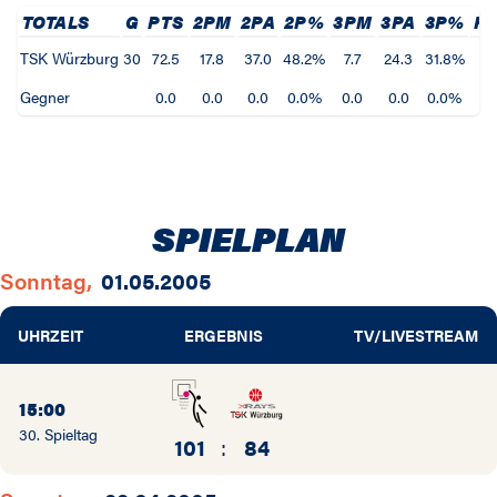
TOTALS
G
PTS
2PM
2PA
2P%
3PM
3PA
3P%
F
TSK Würzburg
30
72.5
17.8
37.0
48.2%
7.7
24.3
31.8%
25
Gegner
0.0
0.0
0.0
0.0%
0.0
0.0
0.0%
0
SPIELPLAN
Sonntag,
01.05.2005
UHRZEIT
ERGEBNIS
TV/LIVESTREAM
15:00
30. Spieltag
101
:
84