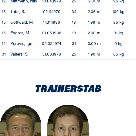
12
Mittmann, Nils
10.04.1979
26
2.01 m
95 kg
13
Tribe, S.
02.11.1970
34
2.06 m
100 kg
15
Gottwald, M.
14.11.1986
18
1.99 m
85 kg
15
Endres, M.
01.05.1986
19
2.00 m
91 kg
15
Perovic, Igor
03.03.1974
31
0.00 m
0 kg
31
Valters, S.
31.08.1978
26
1.90 m
85 kg
TRAINERSTAB