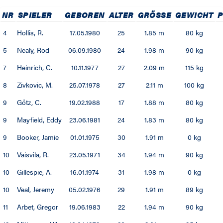
NR
SPIELER
GEBOREN
ALTER
GRÖSSE
GEWICHT
P
4
Hollis, R.
17.05.1980
25
1.85 m
80 kg
5
Nealy, Rod
06.09.1980
24
1.98 m
90 kg
7
Heinrich, C.
10.11.1977
27
2.09 m
115 kg
8
Zivkovic, M.
25.07.1978
27
2.11 m
100 kg
9
Götz, C.
19.02.1988
17
1.88 m
80 kg
9
Mayfield, Eddy
23.06.1981
24
1.83 m
80 kg
9
Booker, Jamie
01.01.1975
30
1.91 m
0 kg
10
Vaisvila, R.
23.05.1971
34
1.94 m
90 kg
10
Gillespie, A.
16.01.1974
31
1.98 m
0 kg
10
Veal, Jeremy
05.02.1976
29
1.91 m
89 kg
11
Arbet, Gregor
19.06.1983
22
1.94 m
90 kg