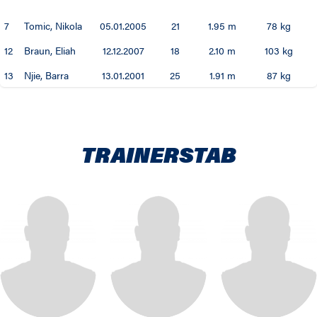
92 / 93
7
Tomic, Nikola
05.01.2005
21
1.95 m
78 kg
91 / 92
12
Braun, Eliah
12.12.2007
18
2.10 m
103 kg
13
Njie, Barra
13.01.2001
25
1.91 m
87 kg
90 / 91
89 / 90
88 / 89
TRAINERSTAB