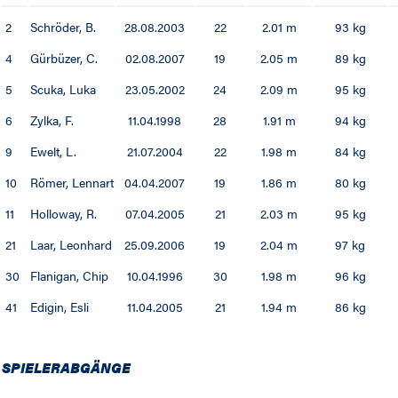
2
Schröder, B.
28.08.2003
22
2.01 m
93 kg
01 / 02
4
Gürbüzer, C.
02.08.2007
19
2.05 m
89 kg
00 / 01
5
Scuka, Luka
23.05.2002
24
2.09 m
95 kg
99 / 00
6
Zylka, F.
11.04.1998
28
1.91 m
94 kg
9
Ewelt, L.
21.07.2004
22
1.98 m
84 kg
98 / 99
10
Römer, Lennart
04.04.2007
19
1.86 m
80 kg
97 / 98
11
Holloway, R.
07.04.2005
21
2.03 m
95 kg
96 / 97
21
Laar, Leonhard
25.09.2006
19
2.04 m
97 kg
30
Flanigan, Chip
10.04.1996
30
1.98 m
96 kg
95 / 96
41
Edigin, Esli
11.04.2005
21
1.94 m
86 kg
94 / 95
SPIELERABGÄNGE
93 / 94