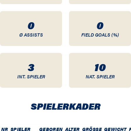
10 / 11
0
0
09 / 10
Ø ASSISTS
FIELD GOALS (%)
08 / 09
07 / 08
3
10
06 / 07
INT. SPIELER
NAT. SPIELER
05 / 06
04 / 05
SPIELER­KADER
03 / 04
02 / 03
NR
SPIELER
GEBOREN
ALTER
GRÖSSE
GEWICHT