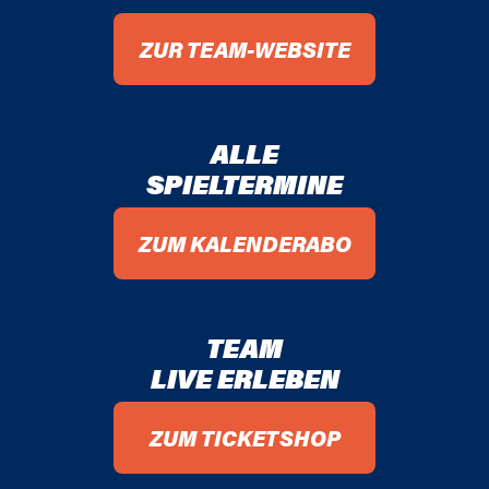
92 / 93
ZUR TEAM-WEBSITE
91 / 92
90 / 91
ALLE
89 / 90
SPIELTERMINE
88 / 89
ZUM KALENDERABO
87 / 88
86 / 87
TEAM
LIVE ERLEBEN
85 / 86
ZUM TICKETSHOP
84 / 85
83 / 84