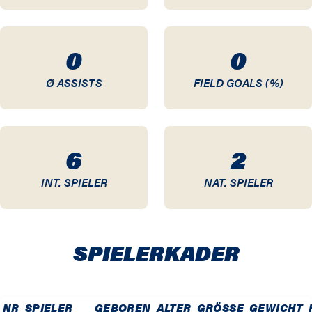
10 / 11
0
0
09 / 10
Ø ASSISTS
FIELD GOALS (%)
08 / 09
07 / 08
6
2
06 / 07
INT. SPIELER
NAT. SPIELER
05 / 06
04 / 05
SPIELER­KADER
03 / 04
02 / 03
NR
SPIELER
GEBOREN
ALTER
GRÖSSE
GEWICHT