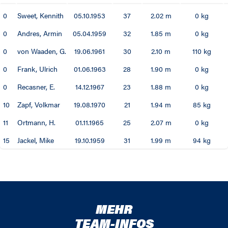
0
Sweet, Kennith
05.10.1953
37
2.02 m
0 kg
01 / 02
0
Andres, Armin
05.04.1959
32
1.85 m
0 kg
00 / 01
0
von Waaden, G.
19.06.1961
30
2.10 m
110 kg
99 / 00
0
Frank, Ulrich
01.06.1963
28
1.90 m
0 kg
0
Recasner, E.
14.12.1967
23
1.88 m
0 kg
98 / 99
10
Zapf, Volkmar
19.08.1970
21
1.94 m
85 kg
97 / 98
11
Ortmann, H.
01.11.1965
25
2.07 m
0 kg
96 / 97
15
Jackel, Mike
19.10.1959
31
1.99 m
94 kg
95 / 96
94 / 95
MEHR
93 / 94
TEAM-INFOS