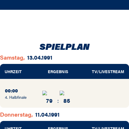
82 / 83
78 / 79
77 / 78
SPIELPLAN
76 / 77
Samstag,
13.04.1991
75 / 76
UHRZEIT
ERGEBNIS
TV/LIVESTREAM
74 / 75
00:00
73 / 74
4. Halbfinale
79
:
85
72 / 73
Donnerstag,
11.04.1991
71 / 72
UHRZEIT
ERGEBNIS
TV/LIVESTREAM