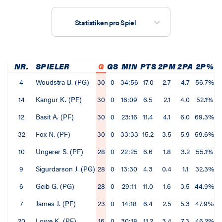
Statistiken pro Spiel
NR.
SPIELER
G
GS
MIN
PTS
2PM
2PA
2P%
4
Woudstra B. (PG)
30
0
34:56
17.0
2.7
4.7
56.7%
14
Kangur K. (PF)
30
0
16:09
6.5
2.1
4.0
52.1%
12
Basit A. (PF)
30
0
23:16
11.4
4.1
6.0
69.3%
32
Fox N. (PF)
30
0
33:33
15.2
3.5
5.9
59.6%
10
Ungerer S. (PF)
28
0
22:25
6.6
1.8
3.2
55.1%
9
Sigurdarson J. (PG)
28
0
13:30
4.3
0.4
1.1
32.3%
6
Geib G. (PG)
28
0
29:11
11.0
1.6
3.5
44.9%
7
James J. (PF)
23
0
14:18
6.4
2.5
5.3
47.9%
20
Lowe K. (PF)
16
0
30:18
11.2
3.4
7.3
46.2%