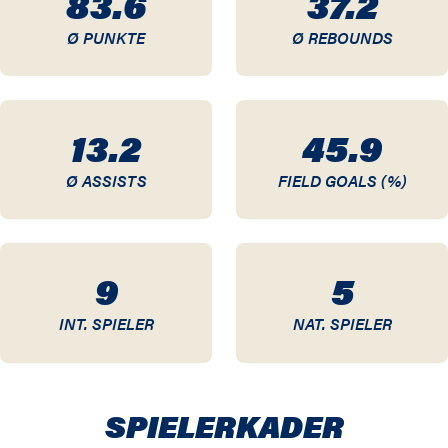
83.6
37.2
Ø PUNKTE
Ø REBOUNDS
13.2
45.9
Ø ASSISTS
FIELD GOALS (%)
9
5
INT. SPIELER
NAT. SPIELER
SPIELER­KADER