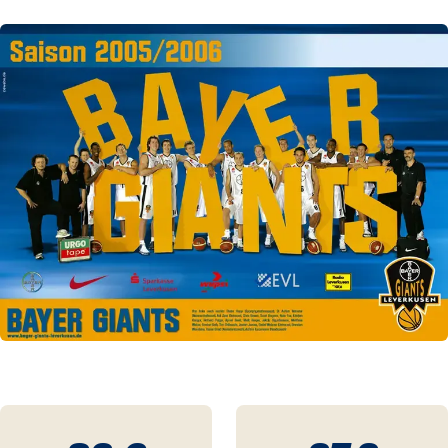
01 / 02
00 / 01
99 / 00
98 / 99
97 / 98
81 / 82