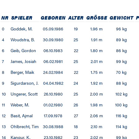
NR
SPIELER
GEBOREN
ALTER
GRÖSSE
GEWICHT
P
0
Goddek, M.
05.09.1986
19
1.96 m
96 kg
4
Woudstra, B.
30.09.1980
25
1.91 m
89 kg
6
Geib, Gordon
06.10.1983
22
1.80 m
86 kg
7
James, Josiah
06.02.1981
25
2.01 m
99 kg
8
Berger, Maik
24.02.1984
22
1.75 m
70 kg
9
Sigurdarson, J.
04.04.1982
24
1.92 m
88 kg
10
Ungerer, Scott
26.10.1980
25
2.00 m
102 kg
11
Weber, M.
01.02.1980
26
1.98 m
100 kg
12
Basit, Ajmal
17.09.1978
27
2.06 m
116 kg
13
Ohlbrecht, Tim
30.08.1988
18
2.10 m
114 kg
14
Kangur, K.
23.10.1982
23
2.02 m
99 kg