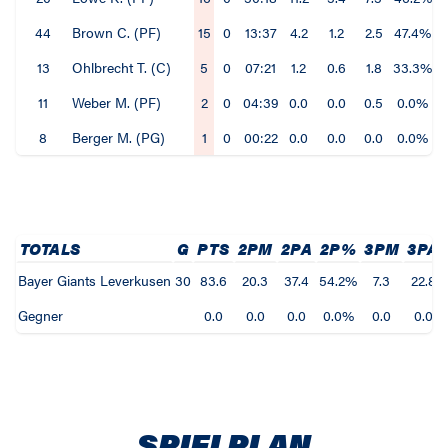
44
Brown C. (PF)
15
0
13:37
4.2
1.2
2.5
47.4%
13
Ohlbrecht T. (C)
5
0
07:21
1.2
0.6
1.8
33.3%
11
Weber M. (PF)
2
0
04:39
0.0
0.0
0.5
0.0%
8
Berger M. (PG)
1
0
00:22
0.0
0.0
0.0
0.0%
TOTALS
G
PTS
2PM
2PA
2P%
3PM
3PA
Bayer Giants Leverkusen
30
83.6
20.3
37.4
54.2%
7.3
22.8
Gegner
0.0
0.0
0.0
0.0%
0.0
0.0
SPIELPLAN