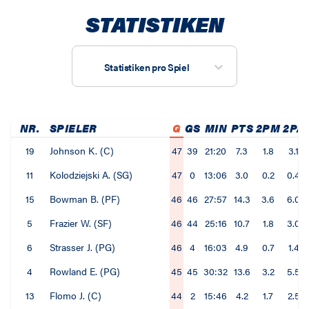
STATISTIKEN
Statistiken pro Spiel
NR.
SPIELER
G
GS
MIN
PTS
2PM
2PA
19
Johnson K. (C)
47
39
21:20
7.3
1.8
3.1
11
Kolodziejski A. (SG)
47
0
13:06
3.0
0.2
0.4
15
Bowman B. (PF)
46
46
27:57
14.3
3.6
6.0
5
Frazier W. (SF)
46
44
25:16
10.7
1.8
3.0
6
Strasser J. (PG)
46
4
16:03
4.9
0.7
1.4
4
Rowland E. (PG)
45
45
30:32
13.6
3.2
5.5
13
Flomo J. (C)
44
2
15:46
4.2
1.7
2.5