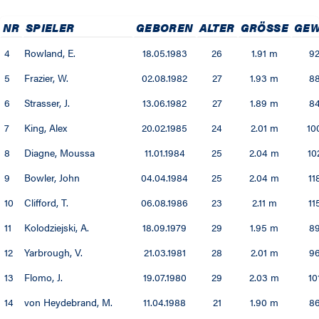
01 / 02
NR
SPIELER
GEBOREN
ALTER
GRÖSSE
GEW
4
Rowland, E.
18.05.1983
26
1.91 m
9
00 / 01
5
Frazier, W.
02.08.1982
27
1.93 m
88
99 / 00
6
Strasser, J.
13.06.1982
27
1.89 m
84
98 / 99
7
King, Alex
20.02.1985
24
2.01 m
10
8
Diagne, Moussa
11.01.1984
25
2.04 m
10
97 / 98
9
Bowler, John
04.04.1984
25
2.04 m
11
96 / 97
10
Clifford, T.
06.08.1986
23
2.11 m
11
90 / 91
11
Kolodziejski, A.
18.09.1979
29
1.95 m
89
12
Yarbrough, V.
21.03.1981
28
2.01 m
96
13
Flomo, J.
19.07.1980
29
2.03 m
10
14
von Heydebrand, M.
11.04.1988
21
1.90 m
86