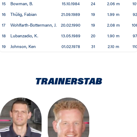
15
Bowman, B.
15.10.1984
24
2.06 m
10
16
Thülig, Fabian
21.09.1989
19
1.99 m
9
17
Wohlfarth-Bottermann, J.
20.02.1990
19
2.08 m
10
18
Lubanzadio, K.
13.05.1989
20
1.90 m
9
19
Johnson, Ken
01.02.1978
31
2.10 m
11
TRAINERSTAB