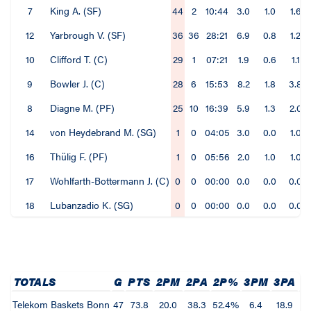
7
King A. (SF)
44
2
10:44
3.0
1.0
1.6
12
Yarbrough V. (SF)
36
36
28:21
6.9
0.8
1.2
10
Clifford T. (C)
29
1
07:21
1.9
0.6
1.1
9
Bowler J. (C)
28
6
15:53
8.2
1.8
3.8
8
Diagne M. (PF)
25
10
16:39
5.9
1.3
2.0
14
von Heydebrand M. (SG)
1
0
04:05
3.0
0.0
1.0
16
Thülig F. (PF)
1
0
05:56
2.0
1.0
1.0
17
Wohlfarth-Bottermann J. (C)
0
0
00:00
0.0
0.0
0.0
18
Lubanzadio K. (SG)
0
0
00:00
0.0
0.0
0.0
TOTALS
G
PTS
2PM
2PA
2P%
3PM
3PA
3
Telekom Baskets Bonn
47
73.8
20.0
38.3
52.4%
6.4
18.9
33